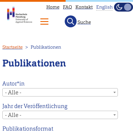
Home
FAQ
Kontakt
English
Dunke
Hell
Suche
This
page
is
Direkt
Startseite
Publikationen
not
zum
available
Inhalt
Publikationen
in
English.
Head
Autor*in
to
- Alle -
our
Jahr der Veröffentlichung
English
- Alle -
main
page
Publikationsformat
instead.