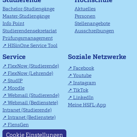
Bachelor-Studiengänge
Aktuelles
Master-Studiengänge
Personen
Info Point
Stellenangebote
Studierendensekretariat
Ausschreibungen
Prüfungsmanagement
HISinOne Service Tool
Soziale Netzwerke
Service
FlexNow (Studierende)
Facebook
FlexNow (Lehrende)
Youtube
StudIP
Instagram
Moodle
TikTok
Webmail (Studierende)
LinkedIn
Webmail (Bedienstete)
Meine HSFL-App
Intranet (Studierende)
Intranet (Bedienstete)
FlensGen
Cookie Einstellungen