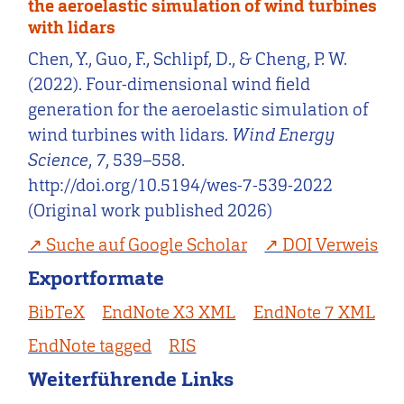
the aeroelastic simulation of wind turbines
with lidars
Chen, Y., Guo, F., Schlipf, D., & Cheng, P. W.
(2022). Four-dimensional wind field
generation for the aeroelastic simulation of
wind turbines with lidars.
Wind Energy
Science
,
7
, 539–558.
http://doi.org/10.5194/wes-7-539-2022
(Original work published 2026)
Suche auf Google Scholar
DOI Verweis
Exportformate
BibTeX
EndNote X3 XML
EndNote 7 XML
EndNote tagged
RIS
Weiterführende Links