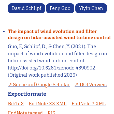
David Schlipf
Feng Guo
Yiyin Chen
The impact of wind evolution and filter
design on lidar-assisted wind turbine control
Guo, F., Schlipf, D., & Chen, Y. (2021). The
impact of wind evolution and filter design on
lidar-assisted wind turbine control.
http://doi.org/10.5281/zenodo.4890902
(Original work published 2026)
Suche auf Google Scholar
DOI Verweis
Exportformate
BibTeX
EndNote X3 XML
EndNote 7 XML
EndNote tagged
RIS