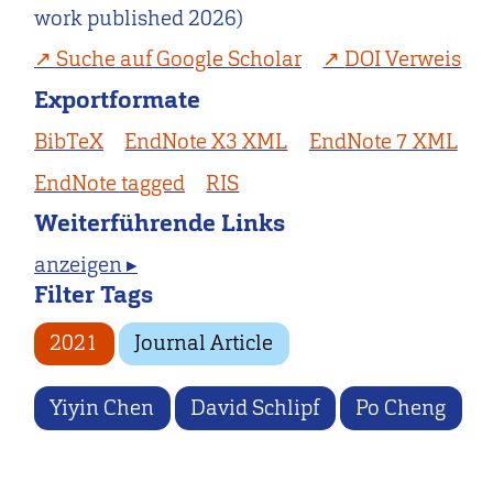
work published 2026)
Suche auf Google Scholar
DOI Verweis
Exportformate
BibTeX
EndNote X3 XML
EndNote 7 XML
EndNote tagged
RIS
Weiterführende Links
anzeigen ▸
Filter Tags
2021
Journal Article
Yiyin Chen
David Schlipf
Po Cheng