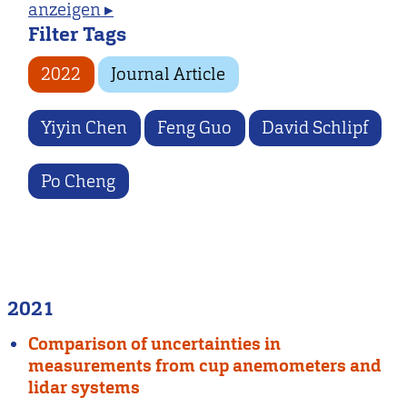
anzeigen ▸
Filter Tags
2022
Journal Article
Yiyin Chen
Feng Guo
David Schlipf
Po Cheng
2021
Comparison of uncertainties in
measurements from cup anemometers and
lidar systems