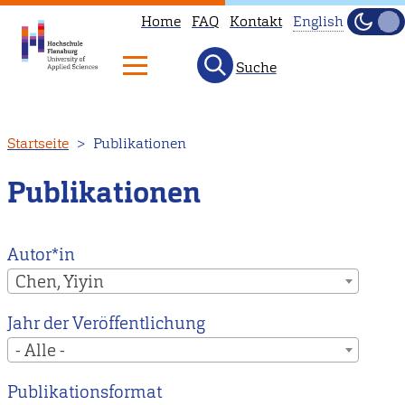
Home
FAQ
Kontakt
English
Dunke
Hell
Suche
This
page
is
Direkt
Startseite
Publikationen
not
zum
available
Inhalt
Publikationen
in
English.
Head
Autor*in
to
Chen, Yiyin
our
Jahr der Veröffentlichung
English
- Alle -
main
page
Publikationsformat
instead.