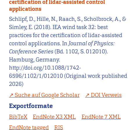
certification of lidar-assisted control
applications
Schlipf, D., Hille, N., Raach, S., Scholbrock, A., &
Simley, E. (2018). IEA wind task 32: best
practices for the certification of lidar-assisted
control applications. In
Journal of Physics:
Conference Series
(Bd. 1102, S. 012010).
Hamburg, Germany.
http://doi.org/10.1088/1742-
6596/1102/1/012010 (Original work published
2026)
Suche auf Google Scholar
DOI Verweis
Exportformate
BibTeX
EndNote X3 XML
EndNote 7 XML
EndNote tagged
RIS