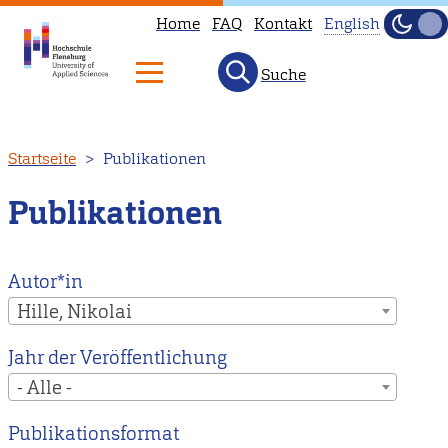
Home
FAQ
Kontakt
English
Dunke
Hell
Suche
This
page
is
Direkt
Startseite
Publikationen
not
zum
available
Inhalt
Publikationen
in
English.
Head
Autor*in
to
Hille, Nikolai
our
Jahr der Veröffentlichung
English
- Alle -
main
page
Publikationsformat
instead.