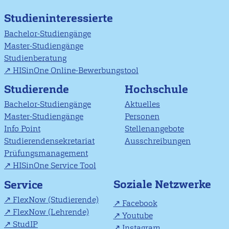
Studieninteressierte
Bachelor-Studiengänge
Master-Studiengänge
Studienberatung
HISinOne Online-Bewerbungstool
Studierende
Hochschule
Bachelor-Studiengänge
Aktuelles
Master-Studiengänge
Personen
Info Point
Stellenangebote
Studierendensekretariat
Ausschreibungen
Prüfungsmanagement
HISinOne Service Tool
Soziale Netzwerke
Service
FlexNow (Studierende)
Facebook
FlexNow (Lehrende)
Youtube
StudIP
Instagram