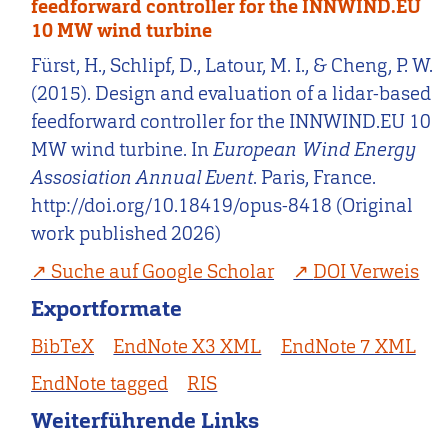
feedforward controller for the INNWIND.EU
10 MW wind turbine
Fürst, H., Schlipf, D., Latour, M. I., & Cheng, P. W.
(2015). Design and evaluation of a lidar-based
feedforward controller for the INNWIND.EU 10
MW wind turbine. In
European Wind Energy
Assosiation Annual Event
. Paris, France.
http://doi.org/10.18419/opus-8418 (Original
work published 2026)
Suche auf Google Scholar
DOI Verweis
Exportformate
BibTeX
EndNote X3 XML
EndNote 7 XML
EndNote tagged
RIS
Weiterführende Links