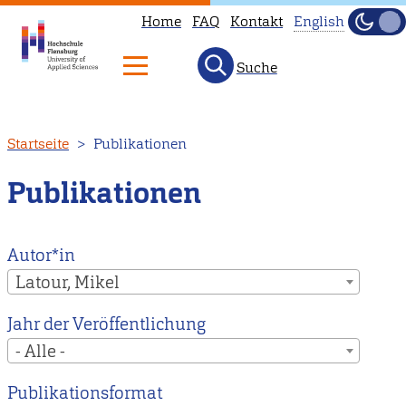
Home
FAQ
Kontakt
English
Dunke
Hell
Suche
This
page
is
Direkt
Startseite
Publikationen
not
zum
available
Inhalt
Publikationen
in
English.
Head
Autor*in
to
Latour, Mikel
our
Jahr der Veröffentlichung
English
- Alle -
main
page
Publikationsformat
instead.