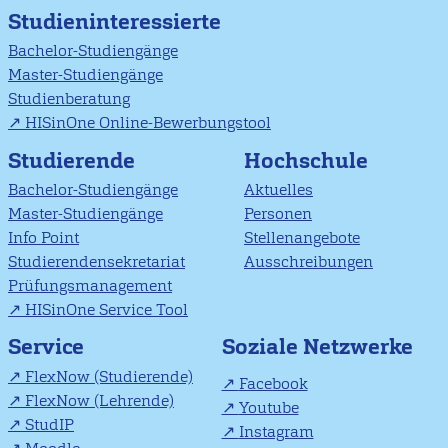
Studieninteressierte
Bachelor-Studiengänge
Master-Studiengänge
Studienberatung
HISinOne Online-Bewerbungstool
Studierende
Hochschule
Bachelor-Studiengänge
Aktuelles
Master-Studiengänge
Personen
Info Point
Stellenangebote
Studierendensekretariat
Ausschreibungen
Prüfungsmanagement
HISinOne Service Tool
Soziale Netzwerke
Service
FlexNow (Studierende)
Facebook
FlexNow (Lehrende)
Youtube
StudIP
Instagram