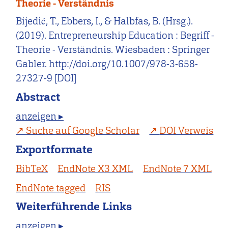
Theorie - Verständnis
Bijedić, T., Ebbers, I., & Halbfas, B. (Hrsg.).
(2019). Entrepreneurship Education : Begriff -
Theorie - Verständnis. Wiesbaden : Springer
Gabler. http://doi.org/10.1007/978-3-658-
27327-9 [DOI]
Abstract
anzeigen ▸
Suche auf Google Scholar
DOI Verweis
Exportformate
BibTeX
EndNote X3 XML
EndNote 7 XML
EndNote tagged
RIS
Weiterführende Links
anzeigen ▸