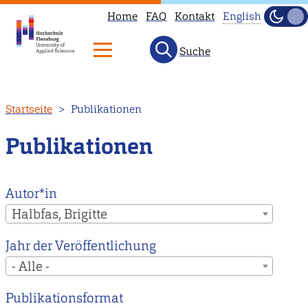
Home
FAQ
Kontakt
English
Dunke
Hell
Suche
This
page
is
Direkt
Startseite
Publikationen
not
zum
available
Inhalt
Publikationen
in
English.
Head
Autor*in
to
Halbfas, Brigitte
our
Jahr der Veröffentlichung
English
- Alle -
main
page
Publikationsformat
instead.