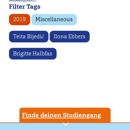
Filter Tags
2019
Miscellaneous
Teita Bijedić
Ilona Ebbers
Brigitte Halbfas
Finde deinen Studiengang