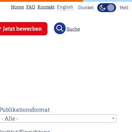
Home
FAQ
Kontakt
English
Dunkel
Hell
This
Jetzt bewerben
Suche
page
is
not
available
in
English.
Head
to
our
English
Publikationsformat
main
- Alle -
page
instead.