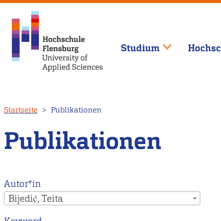
Studium
Hochsc
Direkt
Startseite
Publikationen
zum
Inhalt
Publikationen
Autor*in
Bijedić, Teita