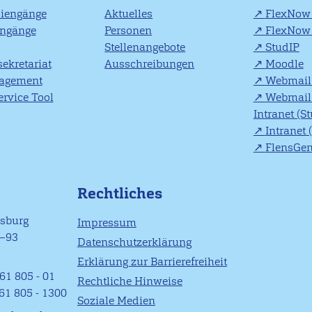
diengänge
Aktuelles
FlexNow 
engänge
Personen
FlexNow 
Stellenangebote
StudIP
ekretariat
Ausschreibungen
Moodle
agement
Webmail 
rvice Tool
Webmail 
Intranet (S
Intranet 
FlensGe
Rechtliches
nsburg
Impressum
1–93
Datenschutzerklärung
Erklärung zur Barrierefreiheit
61 805 - 01
Rechtliche Hinweise
461 805 - 1300
Soziale Medien