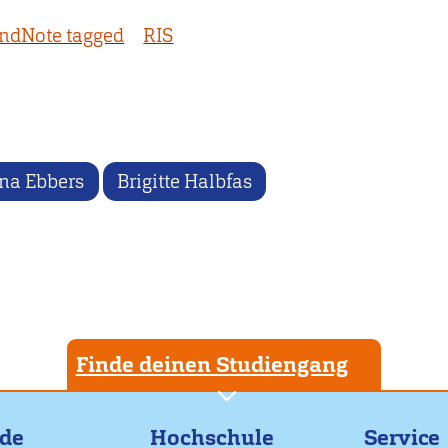
ndNote tagged
RIS
ona Ebbers
Brigitte Halbfas
Finde deinen Studiengang
nde
Hochschule
Service