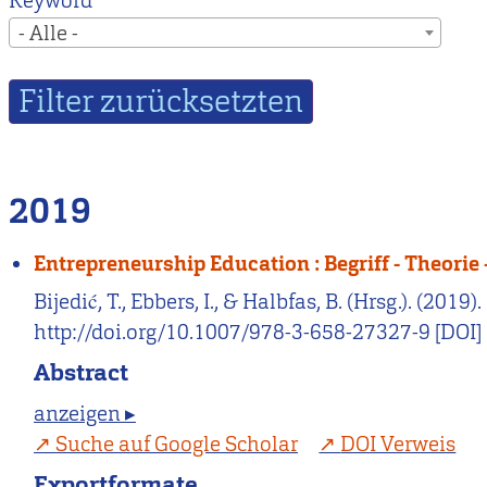
Keyword
- Alle -
2019
Entrepreneurship Education : Begriff - Theorie
Bijedić, T., Ebbers, I., & Halbfas, B. (Hrsg.). (20
http://doi.org/10.1007/978-3-658-27327-9 [DOI]
Abstract
anzeigen ▸
Suche auf Google Scholar
DOI Verweis
Exportformate