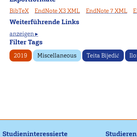
BibTeX
EndNote X3 XML
EndNote 7 XML
E
Weiterführende Links
anzeigen ▸
Filter Tags
2019
Miscellaneous
Teita Bijedić
Il
Studieninteressierte
Studiere