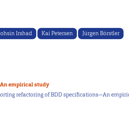
ohsin Irshad
Kai Petersen
Jürgen Börstler
—An empirical study
Supporting refactoring of BDD specifications—An empiri