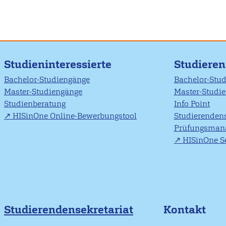
Studieninteressierte
Studiere
Bachelor-Studiengänge
Bachelor-Stu
Master-Studiengänge
Master-Studi
Studienberatung
Info Point
HISinOne Online-Bewerbungstool
Studierendens
Prüfungsman
HISinOne Se
Studierendensekretariat
Kontakt