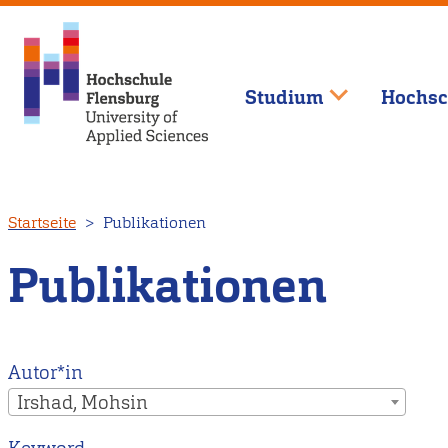
Studium
Hochsc
Direkt
Startseite
Publikationen
zum
Inhalt
Publikationen
Autor*in
Irshad, Mohsin