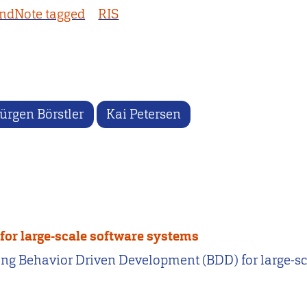
ndNote tagged
RIS
Jürgen Börstler
Kai Petersen
or large-scale software systems
dapting Behavior Driven Development (BDD) for large-