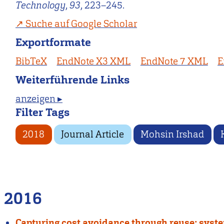
Technology
,
93
, 223–245.
Suche auf Google Scholar
Exportformate
BibTeX
EndNote X3 XML
EndNote 7 XML
E
Weiterführende Links
anzeigen ▸
Filter Tags
2018
Journal Article
Mohsin Irshad
2016
Capturing cost avoidance through reuse: system