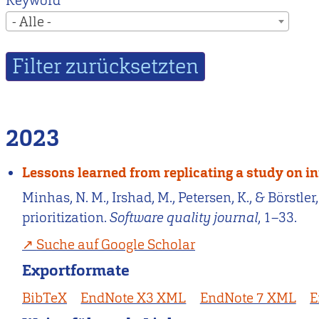
Keyword
- Alle -
2023
Lessons learned from replicating a study on in
Minhas, N. M., Irshad, M., Petersen, K., & Börstle
prioritization.
Software quality journal
, 1–33.
Suche auf Google Scholar
Exportformate
BibTeX
EndNote X3 XML
EndNote 7 XML
E