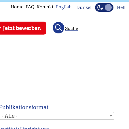
Home
FAQ
Kontakt
English
Dunkel
Hell
This
Jetzt bewerben
Suche
page
is
not
available
in
English.
Head
to
our
English
Publikationsformat
main
- Alle -
page
instead.