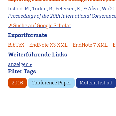
Irshad, M., Torkar, R., Petersen, K., & Afzal, W. 
Proceedings of the 20th International Conferen
Suche auf Google Scholar
Exportformate
BibTeX
EndNote X3 XML
EndNote 7 XML
E
Weiterführende Links
anzeigen ▸
Filter Tags
2016
Conference Paper
Mohsin Irshad