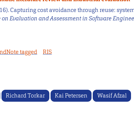
(2016). Capturing cost avoidance through reuse: syste
ce on Evaluation and Assessment in Software Engine
ndNote tagged
RIS
Richard Torkar
Kai Petersen
Wasif Afzal