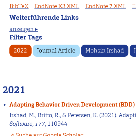
BibTeX
EndNote X3 XML
EndNote 7 XML
E
Weiterführende Links
anzeigen ▸
Filter Tags
2022
Journal Article
Mohsin Irshad
2021
Adapting Behavior Driven Development (BDD) f
Irshad, M., Britto, R., & Petersen, K. (2021). A
Software
,
177
, 110944.
Suche auf Google Scholar