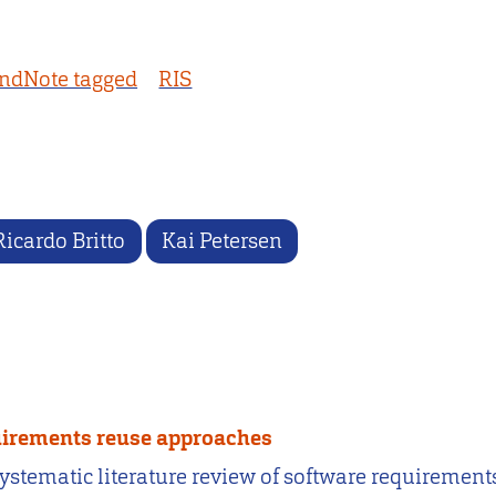
ndNote tagged
RIS
Ricardo Britto
Kai Petersen
quirements reuse approaches
A systematic literature review of software requireme