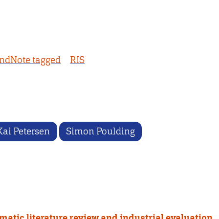
ndNote tagged
RIS
Kai Petersen
Simon Poulding
atic literature review and industrial evaluation