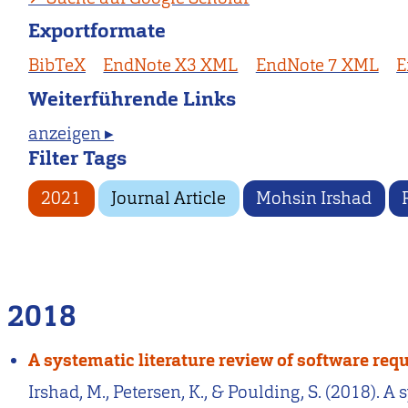
Exportformate
BibTeX
EndNote X3 XML
EndNote 7 XML
E
Weiterführende Links
anzeigen ▸
Filter Tags
2021
Journal Article
Mohsin Irshad
2018
A systematic literature review of software re
Irshad, M., Petersen, K., & Poulding, S. (2018). 