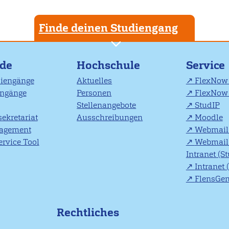
Finde deinen Studiengang
nde
Hochschule
Service
diengänge
Aktuelles
FlexNow 
engänge
Personen
FlexNow 
Stellenangebote
StudIP
ekretariat
Ausschreibungen
Moodle
agement
Webmail 
rvice Tool
Webmail 
Intranet (S
Intranet 
FlensGe
Rechtliches