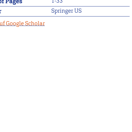
f Pages
1-33
r
Springer US
uf Google Scholar