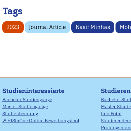
Tags
2023
Journal Article
Nasir Minhas
Moh
Studieninteressierte
Studiere
Bachelor-Studiengänge
Bachelor-Stu
Master-Studiengänge
Master-Studi
Studienberatung
Info Point
HISinOne Online-Bewerbungstool
Studierendens
Prüfungsman