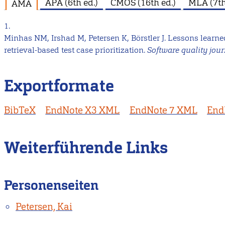
APA (6th ed.)
CMOS (16th ed.)
MLA (7th
AMA
1.
Minhas NM, Irshad M, Petersen K, Börstler J. Lessons learne
retrieval-based test case prioritization.
Software quality jour
Exportformate
BibTeX
EndNote X3 XML
EndNote 7 XML
End
Weiterführende Links
Personenseiten
Petersen, Kai