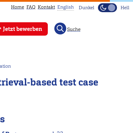
Home
FAQ
Kontakt
English
Dunkel
Hell
This
Jetzt bewerben
Suche
page
is
not
available
in
zation
English.
rieval-based test case
Head
to
our
English
main
ls
page
instead.