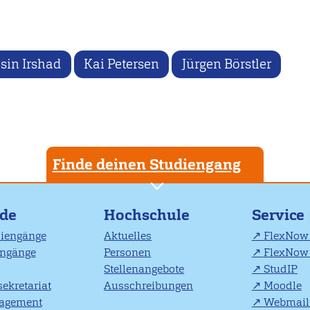
sin Irshad
Kai Petersen
Jürgen Börstler
Finde deinen Studiengang
nde
Hochschule
Service
diengänge
Aktuelles
FlexNow 
engänge
Personen
FlexNow 
Stellenangebote
StudIP
ekretariat
Ausschreibungen
Moodle
agement
Webmail 