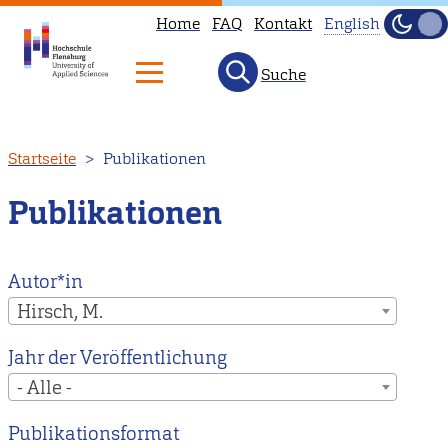
Home
FAQ
Kontakt
English
Dunke
Hell
Suche
This
page
is
Direkt
Startseite
Publikationen
not
zum
available
Inhalt
Publikationen
in
English.
Head
Autor*in
to
Hirsch, M.
our
Jahr der Veröffentlichung
English
- Alle -
main
page
Publikationsformat
instead.