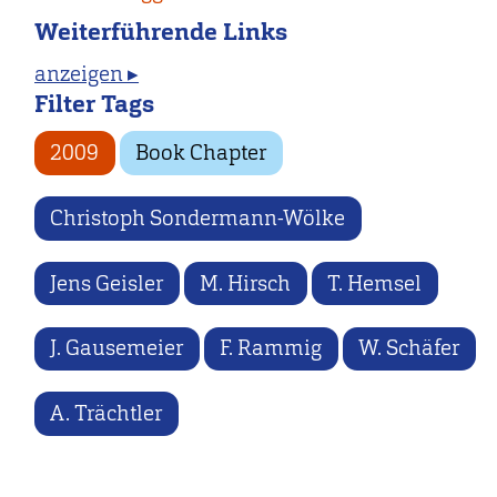
Weiterführende Links
anzeigen ▸
Filter Tags
2009
Book Chapter
Christoph Sondermann-Wölke
Jens Geisler
M. Hirsch
T. Hemsel
J. Gausemeier
F. Rammig
W. Schäfer
A. Trächtler