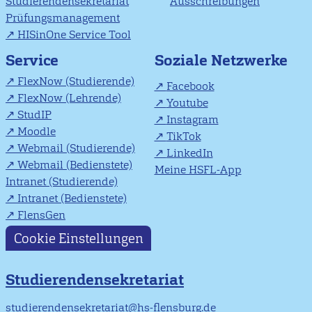
Studierendensekretariat
Ausschreibungen
Prüfungsmanagement
HISinOne Service Tool
Soziale Netzwerke
Service
FlexNow (Studierende)
Facebook
FlexNow (Lehrende)
Youtube
StudIP
Instagram
Moodle
TikTok
Webmail (Studierende)
LinkedIn
Webmail (Bedienstete)
Meine HSFL-App
Intranet (Studierende)
Intranet (Bedienstete)
FlensGen
Cookie Einstellungen
Studierendensekretariat
studierendensekretariat@hs-flensburg.de