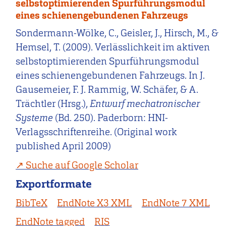
selbstoptimierenden Spurführungsmodul
eines schienengebundenen Fahrzeugs
Sondermann-Wölke, C., Geisler, J., Hirsch, M., &
Hemsel, T. (2009). Verlässlichkeit im aktiven
selbstoptimierenden Spurführungsmodul
eines schienengebundenen Fahrzeugs. In J.
Gausemeier, F. J. Rammig, W. Schäfer, & A.
Trächtler (Hrsg.),
Entwurf mechatronischer
Systeme
(Bd. 250). Paderborn: HNI-
Verlagsschriftenreihe. (Original work
published April 2009)
Suche auf Google Scholar
Exportformate
BibTeX
EndNote X3 XML
EndNote 7 XML
EndNote tagged
RIS