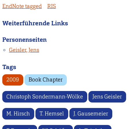
EndNote tagged
RIS
Weiterführende Links
Personenseiten
Geisler, Jens
Tags
2009
Book Chapter
Christoph Sondermann-Wölke
Jens Geisler
M. Hirsch
T. Hemsel
J. Gausemeier