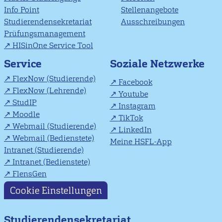
Info Point
Stellenangebote
Studierendensekretariat
Ausschreibungen
Prüfungsmanagement
HISinOne Service Tool
Soziale Netzwerke
Service
FlexNow (Studierende)
Facebook
FlexNow (Lehrende)
Youtube
StudIP
Instagram
Moodle
TikTok
Webmail (Studierende)
LinkedIn
Webmail (Bedienstete)
Meine HSFL-App
Intranet (Studierende)
Intranet (Bedienstete)
FlensGen
Cookie Einstellungen
Studierendensekretariat