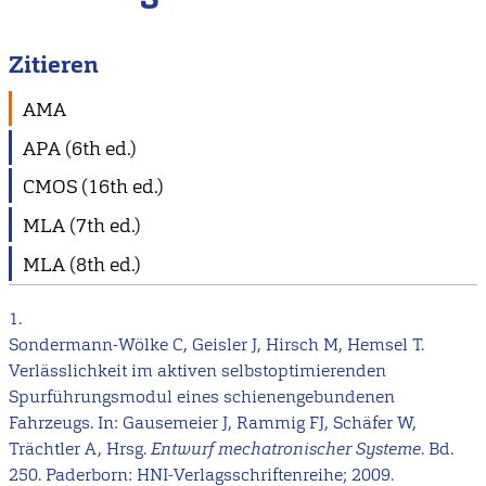
Zitieren
AMA
APA (6th ed.)
CMOS (16th ed.)
MLA (7th ed.)
MLA (8th ed.)
1.
Sondermann-Wölke C, Geisler J, Hirsch M, Hemsel T.
Verlässlichkeit im aktiven selbstoptimierenden
Spurführungsmodul eines schienengebundenen
Fahrzeugs. In: Gausemeier J, Rammig FJ, Schäfer W,
Trächtler A, Hrsg.
Entwurf mechatronischer Systeme
. Bd.
250. Paderborn: HNI-Verlagsschriftenreihe; 2009.