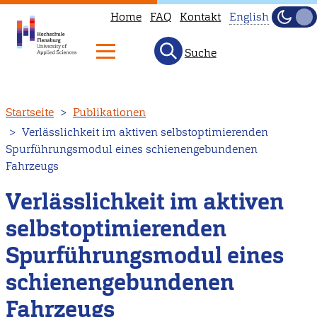
Home
FAQ
Kontakt
English
Dunke
Hell
Suche
This
page
is
Direkt
Startseite
Publikationen
not
zum
Verlässlichkeit im aktiven selbstoptimierenden
available
Inhalt
Spurführungsmodul eines schienengebundenen
in
Fahrzeugs
English.
Verlässlichkeit im aktiven
Head
to
selbstoptimierenden
our
Spurführungsmodul eines
English
main
schienengebundenen
page
Fahrzeugs
instead.