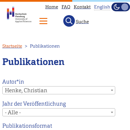
Home
FAQ
Kontakt
English
Dunke
Hell
Suche
This
page
is
Direkt
Startseite
Publikationen
not
zum
available
Inhalt
Publikationen
in
English.
Head
Autor*in
to
Henke, Christian
our
Jahr der Veröffentlichung
English
- Alle -
main
page
Publikationsformat
instead.