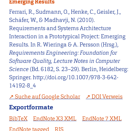
Emerging Results
Ferrari, R., Sudmann, O., Henke, C., Geisler, J.,
Schäfer, W., & Madhavji, N. (2010).
Requirements and Systems Architecture
Interaction in a Prototypical Project: Emerging
Results. In R. Wieringa & A. Persson (Hrsg.),
Requirements Engineering: Foundation for
Software Quality, Lecture Notes in Computer
Science
(Bd. 6182, S. 23–29). Berlin, Heidelberg:
Springer. http://doi.org/10.1007/978-3-642-
14192-8_4
Suche auf Google Scholar
DOI Verweis
Exportformate
BibTeX
EndNote X3 XML
EndNote 7 XML
EndNote tagged
RIS