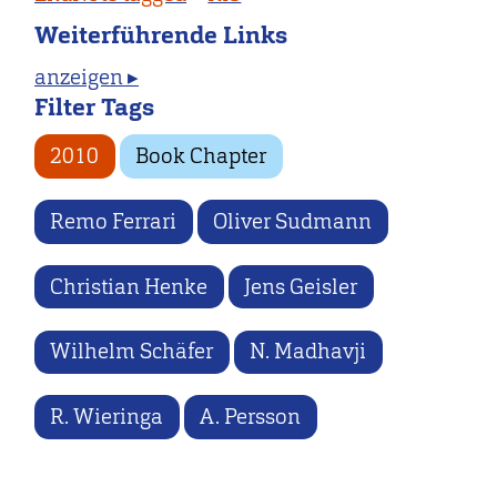
Weiterführende Links
anzeigen ▸
Filter Tags
2010
Book Chapter
Remo Ferrari
Oliver Sudmann
Christian Henke
Jens Geisler
Wilhelm Schäfer
N. Madhavji
R. Wieringa
A. Persson