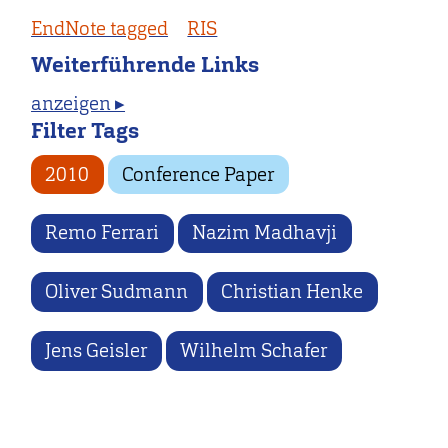
EndNote tagged
RIS
Weiterführende Links
anzeigen ▸
Filter Tags
2010
Conference Paper
Remo Ferrari
Nazim Madhavji
Oliver Sudmann
Christian Henke
Jens Geisler
Wilhelm Schafer