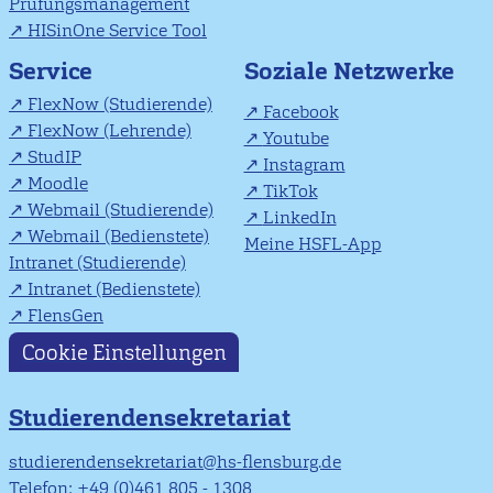
Prüfungsmanagement
HISinOne Service Tool
Soziale Netzwerke
Service
FlexNow (Studierende)
Facebook
FlexNow (Lehrende)
Youtube
StudIP
Instagram
Moodle
TikTok
Webmail (Studierende)
LinkedIn
Webmail (Bedienstete)
Meine HSFL-App
Intranet (Studierende)
Intranet (Bedienstete)
FlensGen
Cookie Einstellungen
Studierendensekretariat
studierendensekretariat@hs-flensburg.de
Telefon: +49 (0)461 805 - 1308