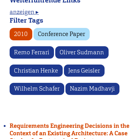
Weiterführende Links
anzeigen ▸
Filter Tags
2010
Conference Paper
Remo Ferrari
Oliver Sudmann
Christian Henke
Jens Geisler
Wilhelm Schafer
Nazim Madhavji
Requirements Engineering Decisions in the
Context of an Existing Architecture: A Case