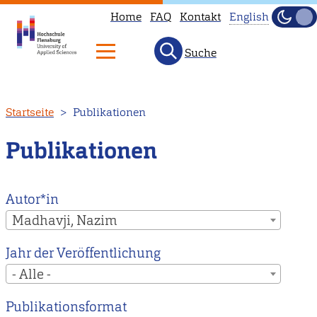
Home
FAQ
Kontakt
English
Dunke
Hell
Suche
This
page
is
Direkt
Startseite
Publikationen
not
zum
available
Inhalt
Publikationen
in
English.
Head
Autor*in
to
Madhavji, Nazim
our
Jahr der Veröffentlichung
English
- Alle -
main
page
Publikationsformat
instead.