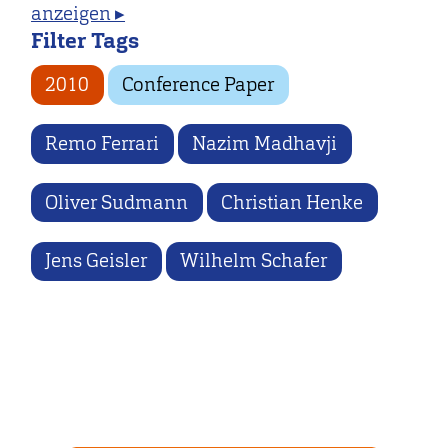
anzeigen ▸
Filter Tags
2010
Conference Paper
Remo Ferrari
Nazim Madhavji
Oliver Sudmann
Christian Henke
Jens Geisler
Wilhelm Schafer