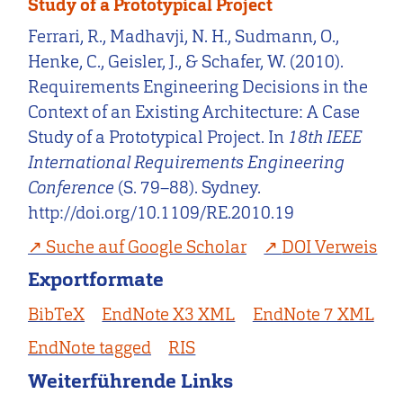
Study of a Prototypical Project
Ferrari, R., Madhavji, N. H., Sudmann, O.,
Henke, C., Geisler, J., & Schafer, W. (2010).
Requirements Engineering Decisions in the
Context of an Existing Architecture: A Case
Study of a Prototypical Project. In
18th IEEE
International Requirements Engineering
Conference
(S. 79–88). Sydney.
http://doi.org/10.1109/RE.2010.19
Suche auf Google Scholar
DOI Verweis
Exportformate
BibTeX
EndNote X3 XML
EndNote 7 XML
EndNote tagged
RIS
Weiterführende Links