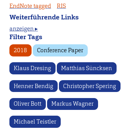
EndNote tagged
RIS
Weiterführende Links
anzeigen ▸
Filter Tags
2018
Conference Paper
Klaus Dresing
Matthias Süncksen
Henner Bendig
Christopher Spering
Oliver Bott
Markus Wagner
Michael Teistler