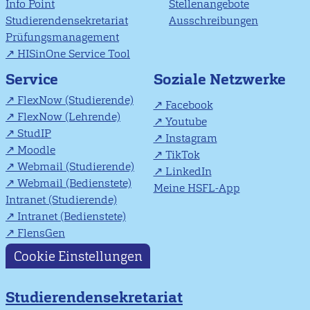
Info Point
Stellenangebote
Studierendensekretariat
Ausschreibungen
Prüfungsmanagement
HISinOne Service Tool
Soziale Netzwerke
Service
FlexNow (Studierende)
Facebook
FlexNow (Lehrende)
Youtube
StudIP
Instagram
Moodle
TikTok
Webmail (Studierende)
LinkedIn
Webmail (Bedienstete)
Meine HSFL-App
Intranet (Studierende)
Intranet (Bedienstete)
FlensGen
Cookie Einstellungen
Studierendensekretariat