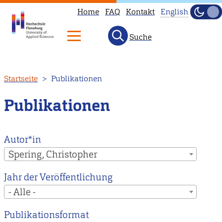
Home
FAQ
Kontakt
English
Dunke
Hell
Suche
This
page
is
Direkt
Startseite
Publikationen
not
zum
available
Inhalt
Publikationen
in
English.
Head
Autor*in
to
Spering, Christopher
our
Jahr der Veröffentlichung
English
- Alle -
main
page
Publikationsformat
instead.