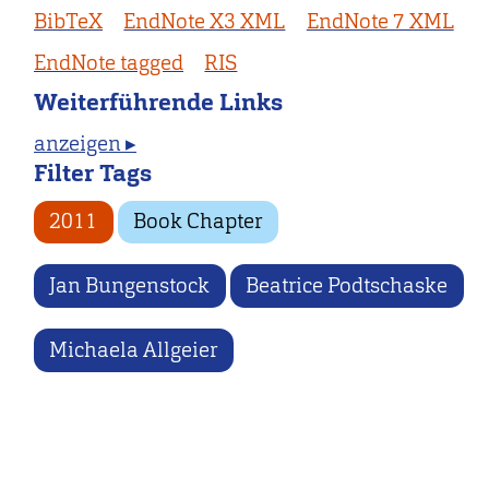
BibTeX
EndNote X3 XML
EndNote 7 XML
EndNote tagged
RIS
Weiterführende Links
anzeigen ▸
Filter Tags
2011
Book Chapter
Jan Bungenstock
Beatrice Podtschaske
Michaela Allgeier