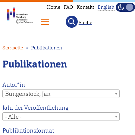
Home
FAQ
Kontakt
English
Dunke
Hell
Suche
This
page
is
Direkt
Startseite
Publikationen
not
zum
available
Inhalt
Publikationen
in
English.
Head
Autor*in
to
Bungenstock, Jan
our
Jahr der Veröffentlichung
English
- Alle -
main
page
Publikationsformat
instead.