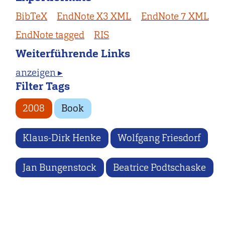
BibTeX
EndNote X3 XML
EndNote 7 XML
EndNote tagged
RIS
Weiterführende Links
anzeigen ▸
Filter Tags
2008
Book
Klaus-Dirk Henke
Wolfgang Friesdorf
Jan Bungenstock
Beatrice Podtschaske