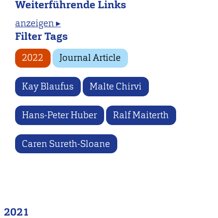
Weiterführende Links
anzeigen ▸
Filter Tags
2022
Journal Article
Kay Blaufus
Malte Chirvi
Hans-Peter Huber
Ralf Maiterth
Caren Sureth-Sloane
2021