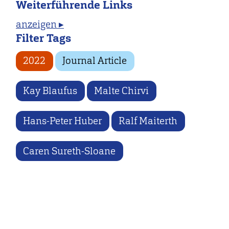
Weiterführende Links
anzeigen ▸
Filter Tags
2022
Journal Article
Kay Blaufus
Malte Chirvi
Hans-Peter Huber
Ralf Maiterth
Caren Sureth-Sloane