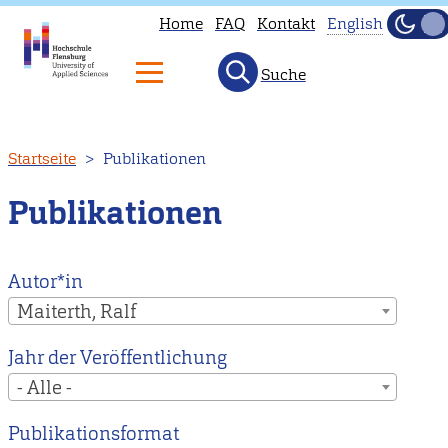
Home
FAQ
Kontakt
English
Dunke
Hell
Suche
This
page
is
Direkt
Startseite
Publikationen
not
zum
available
Inhalt
Publikationen
in
English.
Head
Autor*in
to
Maiterth, Ralf
our
Jahr der Veröffentlichung
English
- Alle -
main
page
Publikationsformat
instead.