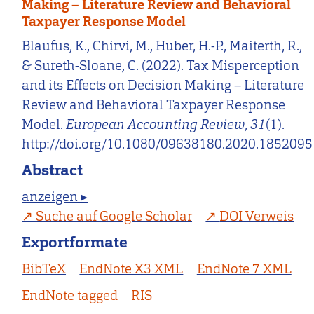
Making – Literature Review and Behavioral
Taxpayer Response Model
Blaufus, K., Chirvi, M., Huber, H.-P., Maiterth, R.,
& Sureth-Sloane, C. (2022). Tax Misperception
and its Effects on Decision Making – Literature
Review and Behavioral Taxpayer Response
Model.
European Accounting Review
,
31
(1).
http://doi.org/10.1080/09638180.2020.1852095
Abstract
anzeigen ▸
Suche auf Google Scholar
DOI Verweis
Exportformate
BibTeX
EndNote X3 XML
EndNote 7 XML
EndNote tagged
RIS