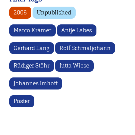
2006
Unpublished
Marco Krämer
Antje Labes
Gerhard Lang
Rolf Schmaljohann
Rüdiger Stöhr
Jutta Wiese
Johannes Imhoff
Poster