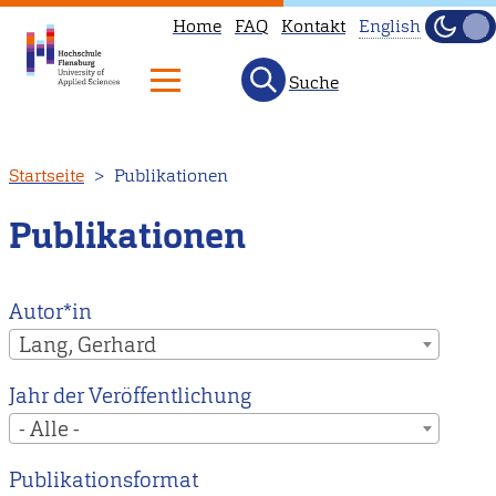
Home
FAQ
Kontakt
English
Dunke
Hell
Suche
This
page
is
Direkt
Startseite
Publikationen
not
zum
available
Inhalt
Publikationen
in
English.
Head
Autor*in
to
Lang, Gerhard
our
Jahr der Veröffentlichung
English
- Alle -
main
page
Publikationsformat
instead.