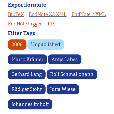
Exportformate
BibTeX
EndNote X3 XML
EndNote 7 XML
EndNote tagged
RIS
Filter Tags
2006
Unpublished
Marco Krämer
Antje Labes
Gerhard Lang
Rolf Schmaljohann
Rüdiger Stöhr
Jutta Wiese
Johannes Imhoff