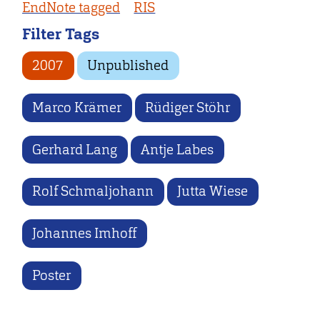
EndNote tagged
RIS
Filter Tags
2007
Unpublished
Marco Krämer
Rüdiger Stöhr
Gerhard Lang
Antje Labes
Rolf Schmaljohann
Jutta Wiese
Johannes Imhoff
Poster