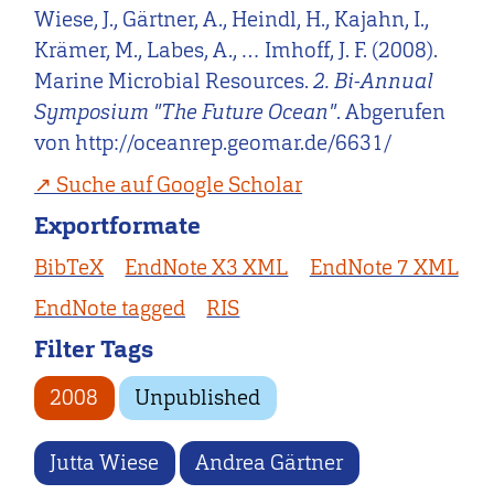
Wiese, J., Gärtner, A., Heindl, H., Kajahn, I.,
Krämer, M., Labes, A., … Imhoff, J. F. (2008).
Marine Microbial Resources.
2. Bi-Annual
Symposium "The Future Ocean"
. Abgerufen
von http://oceanrep.geomar.de/6631/
Suche auf Google Scholar
Exportformate
BibTeX
EndNote X3 XML
EndNote 7 XML
EndNote tagged
RIS
Filter Tags
2008
Unpublished
Jutta Wiese
Andrea Gärtner