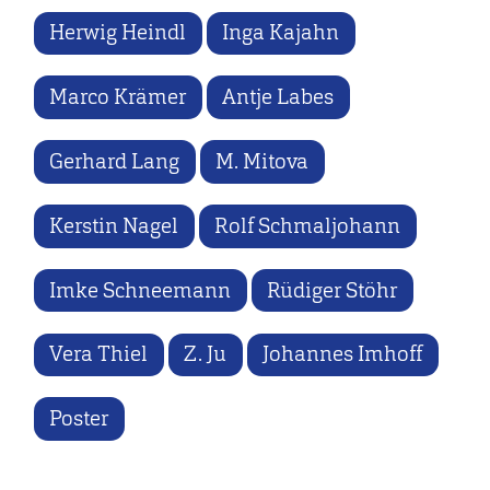
Herwig Heindl
Inga Kajahn
Marco Krämer
Antje Labes
Gerhard Lang
M. Mitova
Kerstin Nagel
Rolf Schmaljohann
Imke Schneemann
Rüdiger Stöhr
Vera Thiel
Z. Ju
Johannes Imhoff
Poster