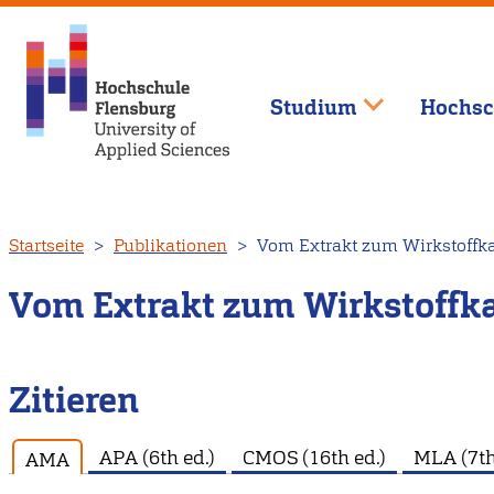
Studium
Hochsc
Direkt
Startseite
Publikationen
Vom Extrakt zum Wirkstoffk
zum
Inhalt
Vom Extrakt zum Wirkstoffk
Zitieren
APA (6th ed.)
CMOS (16th ed.)
MLA (7th
AMA