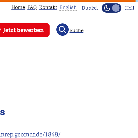
Home
FAQ
Kontakt
English
Dunkel
Hell
This
Jetzt bewerben
Suche
page
is
not
available
in
English.
Head
to
our
ls
English
main
page
eanrep.geomar.de/1849/
instead.