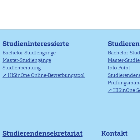
Studieninteressierte
Studiere
Bachelor-Studiengänge
Bachelor-Stu
Master-Studiengänge
Master-Studi
Studienberatung
Info Point
HISinOne Online-Bewerbungstool
Studierendens
Prüfungsman
HISinOne Se
Studierendensekretariat
Kontakt