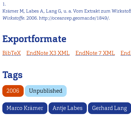
1.
Krämer M, Labes A, Lang G, u. a. Vom Extrakt zum Wirksto
Wirkstoffe
. 2006. http://oceanrep.geomar.de/1849/.
Exportformate
BibTeX
EndNote X3 XML
EndNote 7 XML
End
Tags
2006
Unpublished
Marco Krämer
Antje Labes
Gerhard Lang