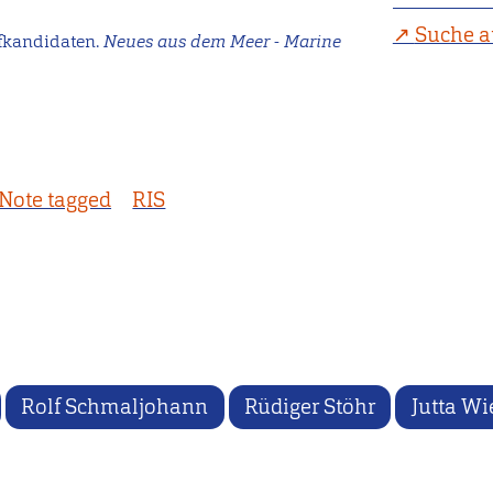
Suche a
ffkandidaten.
Neues aus dem Meer - Marine
Note tagged
RIS
Rolf Schmaljohann
Rüdiger Stöhr
Jutta Wi