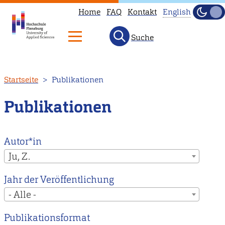
Home
FAQ
Kontakt
English
Dunke
Hell
Suche
This
page
is
Direkt
Startseite
Publikationen
not
zum
available
Inhalt
Publikationen
in
English.
Head
Autor*in
to
Ju, Z.
our
Jahr der Veröffentlichung
English
- Alle -
main
page
Publikationsformat
instead.