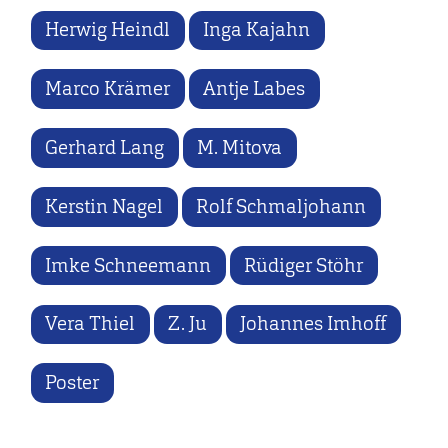
Herwig Heindl
Inga Kajahn
Marco Krämer
Antje Labes
Gerhard Lang
M. Mitova
Kerstin Nagel
Rolf Schmaljohann
Imke Schneemann
Rüdiger Stöhr
Vera Thiel
Z. Ju
Johannes Imhoff
Poster