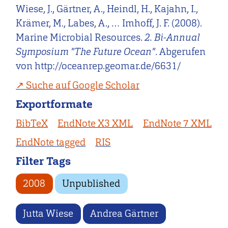
Wiese, J., Gärtner, A., Heindl, H., Kajahn, I.,
Krämer, M., Labes, A., … Imhoff, J. F. (2008).
Marine Microbial Resources.
2. Bi-Annual
Symposium "The Future Ocean"
. Abgerufen
von http://oceanrep.geomar.de/6631/
Suche auf Google Scholar
Exportformate
BibTeX
EndNote X3 XML
EndNote 7 XML
EndNote tagged
RIS
Filter Tags
2008
Unpublished
Jutta Wiese
Andrea Gärtner