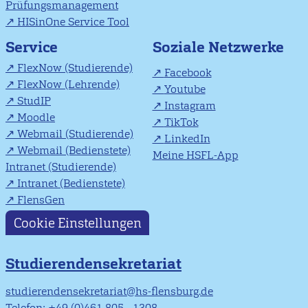
Prüfungsmanagement
HISinOne Service Tool
Soziale Netzwerke
Service
FlexNow (Studierende)
Facebook
FlexNow (Lehrende)
Youtube
StudIP
Instagram
Moodle
TikTok
Webmail (Studierende)
LinkedIn
Webmail (Bedienstete)
Meine HSFL-App
Intranet (Studierende)
Intranet (Bedienstete)
FlensGen
Cookie Einstellungen
Studierendensekretariat
studierendensekretariat@hs-flensburg.de
Telefon: +49 (0)461 805 - 1308