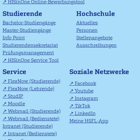
HISinOne Online-Bewerbungstool
Studierende
Hochschule
Bachelor-Studiengänge
Aktuelles
Master-Studiengänge
Personen
Info Point
Stellenangebote
Studierendensekretariat
Ausschreibungen
Prüfungsmanagement
HISinOne Service Tool
Soziale Netzwerke
Service
FlexNow (Studierende)
Facebook
FlexNow (Lehrende)
Youtube
StudIP
Instagram
Moodle
TikTok
Webmail (Studierende)
LinkedIn
Webmail (Bedienstete)
Meine HSFL-App
Intranet (Studierende)
Intranet (Bedienstete)