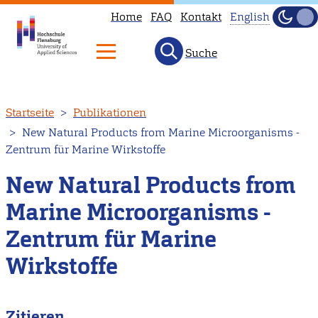
Home
FAQ
Kontakt
English
Dunke
Hell
Suche
This
page
is
Direkt
Startseite
Publikationen
not
zum
New Natural Products from Marine Microorganisms -
available
Inhalt
Zentrum für Marine Wirkstoffe
in
English.
New Natural Products from
Head
Marine Microorganisms -
to
Zentrum für Marine
our
English
Wirkstoffe
main
page
Zitieren
instead.