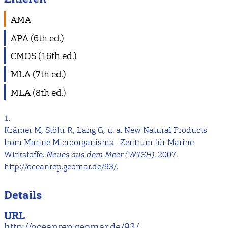
AMA
APA (6th ed.)
CMOS (16th ed.)
MLA (7th ed.)
MLA (8th ed.)
1.
Krämer M, Stöhr R, Lang G, u. a. New Natural Products
from Marine Microorganisms - Zentrum für Marine
Wirkstoffe.
Neues aus dem Meer (WTSH)
. 2007.
http://oceanrep.geomar.de/93/.
Details
URL
http://oceanrep.geomar.de/93/