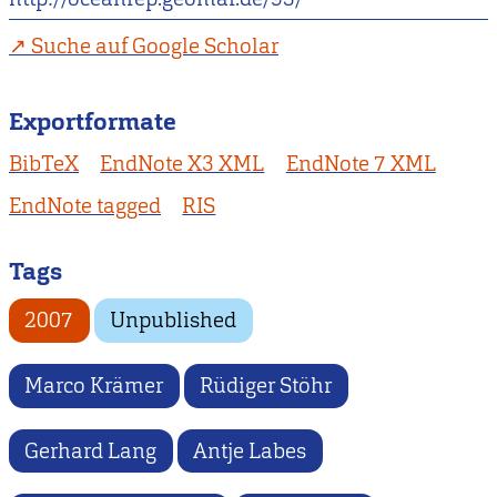
Suche auf Google Scholar
Exportformate
BibTeX
EndNote X3 XML
EndNote 7 XML
EndNote tagged
RIS
Tags
2007
Unpublished
Marco Krämer
Rüdiger Stöhr
Gerhard Lang
Antje Labes