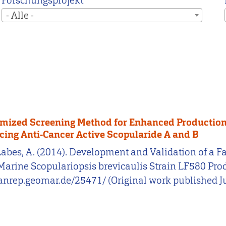
Forschungsprojekt
- Alle -
imized Screening Method for Enhanced Production
cing Anti-Cancer Active Scopularide A and B
, & Labes, A. (2014). Development and Validation of 
Marine Scopulariopsis brevicaulis Strain LF580 Pro
eanrep.geomar.de/25471/ (Original work published Ju