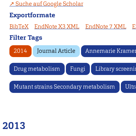
Suche auf Google Scholar
Exportformate
BibTeX
EndNote X3 XML
EndNote 7 XML
E
Filter Tags
2014
Journal Article
Annemarie Krame
Drug metabolism
Fungi
Library screen
Mutant strains Secondary metabolism
Ultr
2013