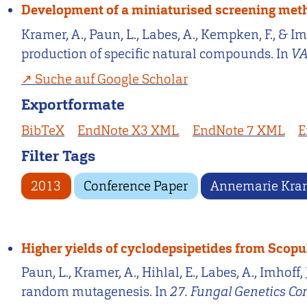
Development of a miniaturised screening meth
Kramer, A., Paun, L., Labes, A., Kempken, F., & 
production of specific natural compounds. In
VA
Suche auf Google Scholar
Exportformate
BibTeX
EndNote X3 XML
EndNote 7 XML
E
Filter Tags
2013
Conference Paper
Annemarie Kra
Higher yields of cyclodepsipetides from Scop
Paun, L., Kramer, A., Hihlal, E., Labes, A., Imhof
random mutagenesis. In
27. Fungal Genetics Co