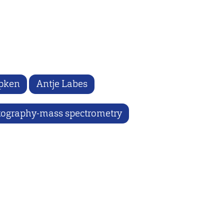
pken
Antje Labes
tography-mass spectrometry