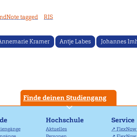
ndNote tagged
RIS
Annemarie Kramer
Antje Labes
Johannes Imh
Finde deinen Studiengang
nde
Hochschule
Service
diengänge
Aktuelles
FlexNow 
engänge
Personen
FlexNow 