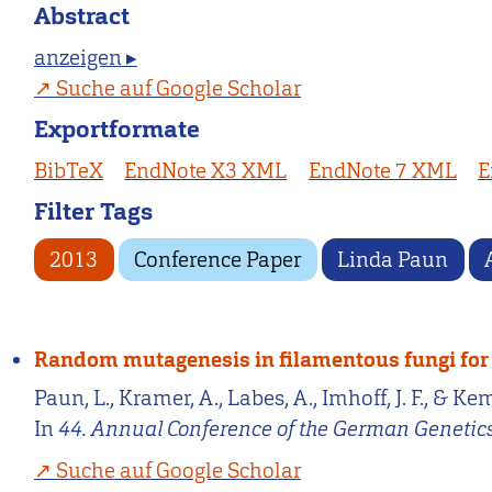
Abstract
anzeigen ▸
Suche auf Google Scholar
Exportformate
BibTeX
EndNote X3 XML
EndNote 7 XML
E
Filter Tags
2013
Conference Paper
Linda Paun
Random mutagenesis in filamentous fungi for 
Paun, L., Kramer, A., Labes, A., Imhoff, J. F., 
In
44. Annual Conference of the German Genetics
Suche auf Google Scholar