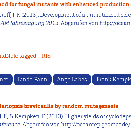
od for fungal mutants with enhanced production 
Imhoff, J. F. (2013). Development of a miniaturised 
AM Jahrestagung 2013
. Abgerufen von http://ocea
ndNote tagged
RIS
mer
Linda Paun
Antje Labes
Frank Kemp
ulariopsis brevicaulis by random mutagenesis
f, J. F., & Kempken, F. (2013). Higher yields of cyclod
nference
. Abgerufen von http://oceanrep.geomar.de