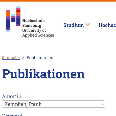
Studium
Hochsc
Direkt
Startseite
Publikationen
zum
Inhalt
Publikationen
Autor*in
Kempken, Frank