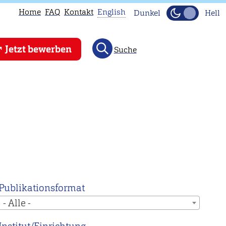
Home
FAQ
Kontakt
English
Dunkel
Hell
This
Jetzt bewerben
Suche
page
is
not
available
in
English.
Head
to
our
English
Publikationsformat
main
- Alle -
page
instead.