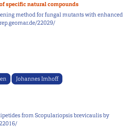
of specific natural compounds
screening method for fungal mutants with enhanced
nrep.geomar.de/22029/
ken
Johannes Imhoff
epsipetides from Scopulariopsis brevicaulis by
/22016/