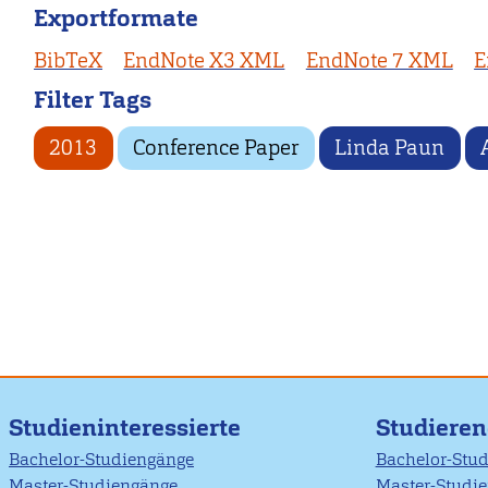
Exportformate
BibTeX
EndNote X3 XML
EndNote 7 XML
E
Filter Tags
2013
Conference Paper
Linda Paun
Studieninteressierte
Studiere
Bachelor-Studiengänge
Bachelor-Stu
Master-Studiengänge
Master-Studi