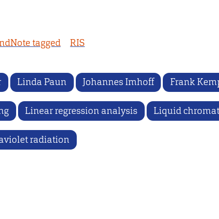
ndNote tagged
RIS
r
Linda Paun
Johannes Imhoff
Frank Kem
ing
Linear regression analysis
Liquid chroma
aviolet radiation