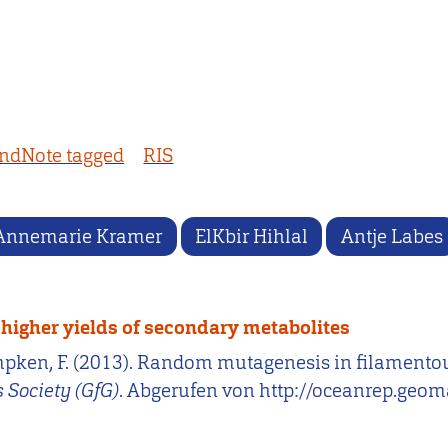
ndNote tagged
RIS
Annemarie Kramer
ElKbir Hihlal
Antje Labes
higher yields of secondary metabolites
& Kempken, F. (2013). Random mutagenesis in filamento
 Society (GfG)
. Abgerufen von http://oceanrep.geom