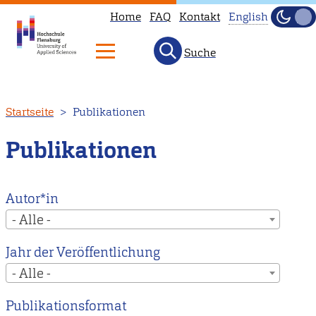
Home
FAQ
Kontakt
English
Dunke
Hell
Suche
This
page
is
Direkt
Startseite
Publikationen
not
zum
available
Inhalt
Publikationen
in
English.
Head
Autor*in
to
- Alle -
our
Jahr der Veröffentlichung
English
- Alle -
main
page
Publikationsformat
instead.