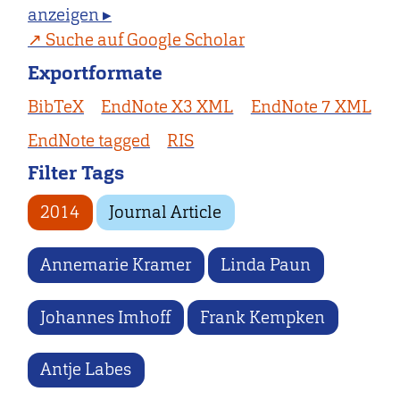
anzeigen ▸
Suche auf Google Scholar
Exportformate
BibTeX
EndNote X3 XML
EndNote 7 XML
EndNote tagged
RIS
Filter Tags
2014
Journal Article
Annemarie Kramer
Linda Paun
Johannes Imhoff
Frank Kempken
Antje Labes