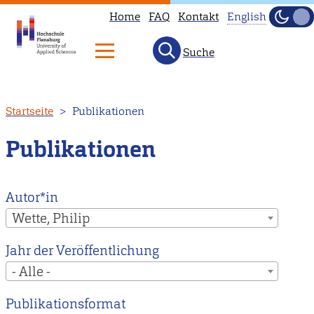
Home
FAQ
Kontakt
English
Dunke
Hell
Suche
This
page
is
Direkt
Startseite
Publikationen
not
zum
available
Inhalt
Publikationen
in
English.
Head
Autor*in
to
Wette, Philip
our
Jahr der Veröffentlichung
English
- Alle -
main
page
Publikationsformat
instead.