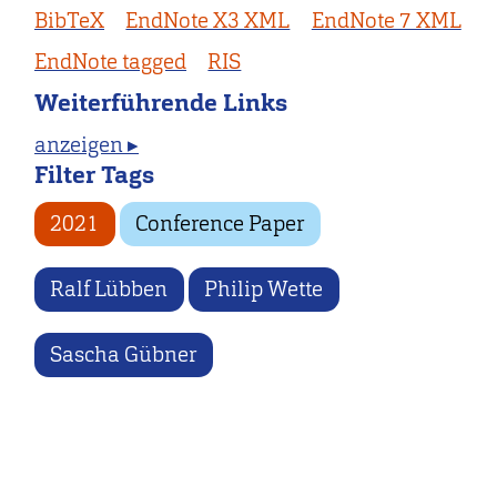
BibTeX
EndNote X3 XML
EndNote 7 XML
EndNote tagged
RIS
Weiterführende Links
anzeigen ▸
Filter Tags
2021
Conference Paper
Ralf Lübben
Philip Wette
Sascha Gübner