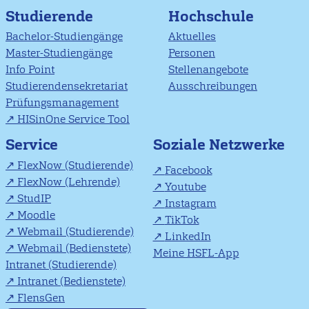
Studierende
Hochschule
Bachelor-Studiengänge
Aktuelles
Master-Studiengänge
Personen
Info Point
Stellenangebote
Studierendensekretariat
Ausschreibungen
Prüfungsmanagement
HISinOne Service Tool
Soziale Netzwerke
Service
FlexNow (Studierende)
Facebook
FlexNow (Lehrende)
Youtube
StudIP
Instagram
Moodle
TikTok
Webmail (Studierende)
LinkedIn
Webmail (Bedienstete)
Meine HSFL-App
Intranet (Studierende)
Intranet (Bedienstete)
FlensGen