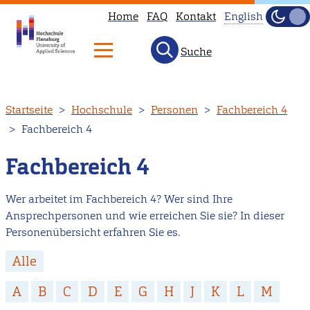
Home
FAQ
Kontakt
English
Dunke
Hell
Suche
This
page
is
Direkt
Startseite
Hochschule
Personen
Fachbereich 4
not
zum
Fachbereich 4
available
Inhalt
in
Fachbereich 4
English.
Head
Wer arbeitet im Fachbereich 4? Wer sind Ihre
to
Ansprechpersonen und wie erreichen Sie sie? In dieser
our
Personenübersicht erfahren Sie es.
English
Alle
main
page
A
B
C
D
E
G
H
J
K
L
M
instead.