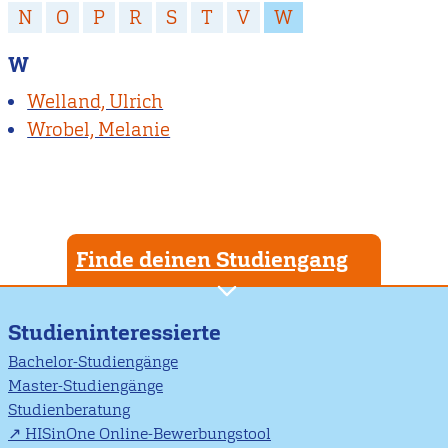
N
O
P
R
S
T
V
W
W
Welland, Ulrich
Wrobel, Melanie
Finde deinen Studiengang
Studieninteressierte
Bachelor-Studiengänge
Master-Studiengänge
Studienberatung
HISinOne Online-Bewerbungstool