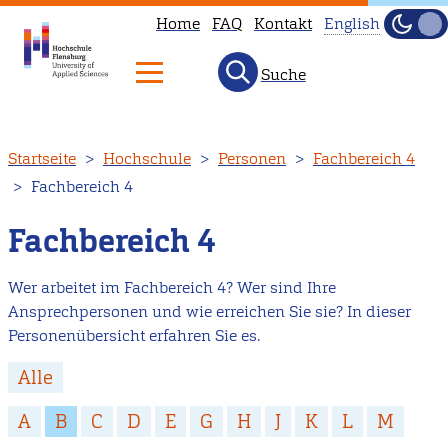
Home
FAQ
Kontakt
English
Dunke
Hell
Suche
This
page
is
Direkt
Startseite
Hochschule
Personen
Fachbereich 4
not
zum
Fachbereich 4
available
Inhalt
in
Fachbereich 4
English.
Head
Wer arbeitet im Fachbereich 4? Wer sind Ihre
to
Ansprechpersonen und wie erreichen Sie sie? In dieser
our
Personenübersicht erfahren Sie es.
English
Alle
main
page
A
B
C
D
E
G
H
J
K
L
M
instead.