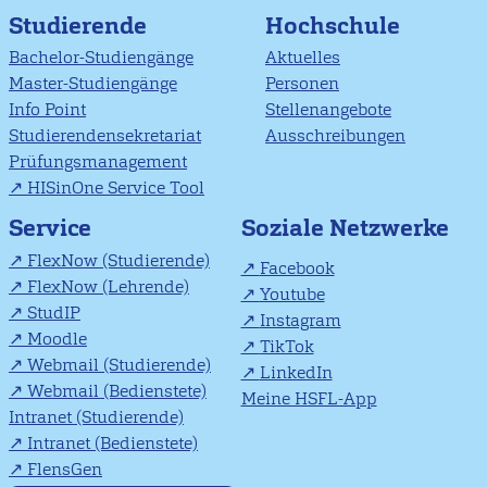
Studierende
Hochschule
Bachelor-Studiengänge
Aktuelles
Master-Studiengänge
Personen
Info Point
Stellenangebote
Studierendensekretariat
Ausschreibungen
Prüfungsmanagement
HISinOne Service Tool
Soziale Netzwerke
Service
FlexNow (Studierende)
Facebook
FlexNow (Lehrende)
Youtube
StudIP
Instagram
Moodle
TikTok
Webmail (Studierende)
LinkedIn
Webmail (Bedienstete)
Meine HSFL-App
Intranet (Studierende)
Intranet (Bedienstete)
FlensGen