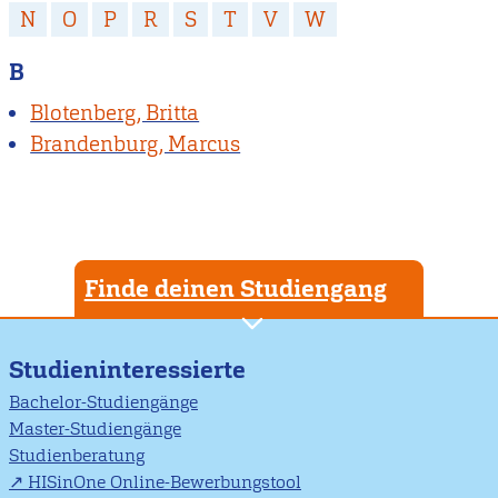
N
O
P
R
S
T
V
W
B
Blotenberg, Britta
Brandenburg, Marcus
Finde deinen Studiengang
Studieninteressierte
Bachelor-Studiengänge
Master-Studiengänge
Studienberatung
HISinOne Online-Bewerbungstool