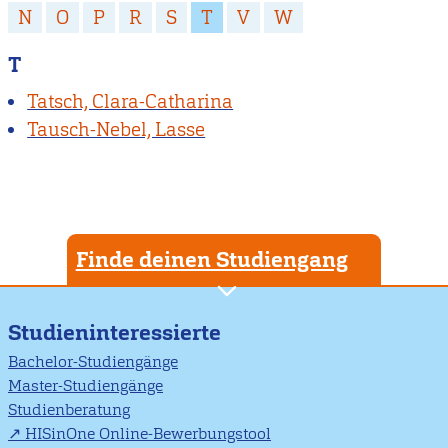
N
O
P
R
S
T
V
W
T
Tatsch, Clara-Catharina
Tausch-Nebel, Lasse
Finde deinen Studiengang
Studieninteressierte
Bachelor-Studiengänge
Master-Studiengänge
Studienberatung
HISinOne Online-Bewerbungstool