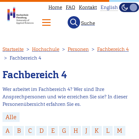
Home
FAQ
Kontakt
English
Dunke
Hell
Suche
This
page
is
Direkt
Startseite
Hochschule
Personen
Fachbereich 4
not
zum
Fachbereich 4
available
Inhalt
in
Fachbereich 4
English.
Head
Wer arbeitet im Fachbereich 4? Wer sind Ihre
to
Ansprechpersonen und wie erreichen Sie sie? In dieser
our
Personenübersicht erfahren Sie es.
English
Alle
main
page
A
B
C
D
E
G
H
J
K
L
M
instead.