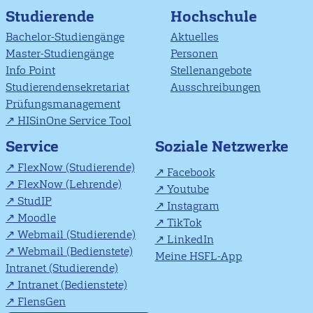
Studierende
Hochschule
Bachelor-Studiengänge
Aktuelles
Master-Studiengänge
Personen
Info Point
Stellenangebote
Studierendensekretariat
Ausschreibungen
Prüfungsmanagement
HISinOne Service Tool
Soziale Netzwerke
Service
FlexNow (Studierende)
Facebook
FlexNow (Lehrende)
Youtube
StudIP
Instagram
Moodle
TikTok
Webmail (Studierende)
LinkedIn
Webmail (Bedienstete)
Meine HSFL-App
Intranet (Studierende)
Intranet (Bedienstete)
FlensGen