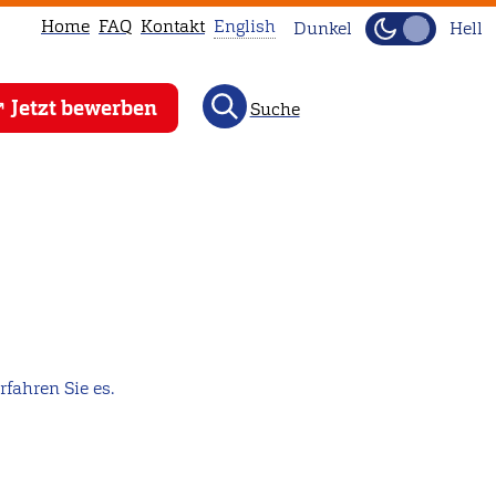
Home
FAQ
Kontakt
English
Dunkel
Hell
This
Jetzt bewerben
Suche
page
is
not
available
in
English.
Head
to
our
fahren Sie es.
English
main
page
instead.