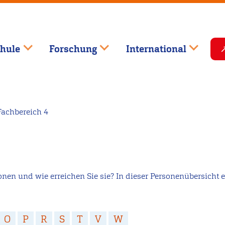
hule
Forschung
International
achbereich 4
en und wie erreichen Sie sie? In dieser Personenübersicht er
O
P
R
S
T
V
W