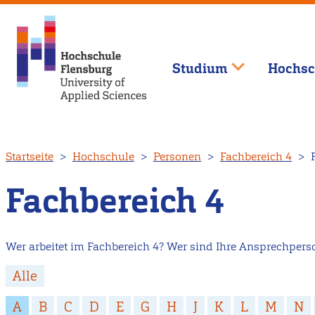
Studium
Hochsc
Direkt
Startseite
Hochschule
Personen
Fachbereich 4
F
zum
Inhalt
Fachbereich 4
Wer arbeitet im Fachbereich 4? Wer sind Ihre Ansprechperson
Alle
A
B
C
D
E
G
H
J
K
L
M
N