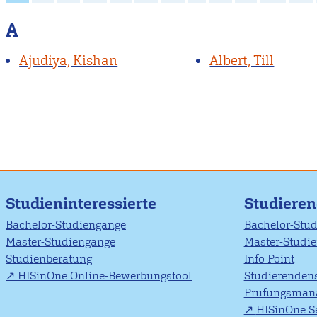
A
Ajudiya, Kishan
Albert, Till
Studieninteressierte
Studiere
Bachelor-Studiengänge
Bachelor-Stu
Master-Studiengänge
Master-Studi
Studienberatung
Info Point
HISinOne Online-Bewerbungstool
Studierendens
Prüfungsman
HISinOne Se