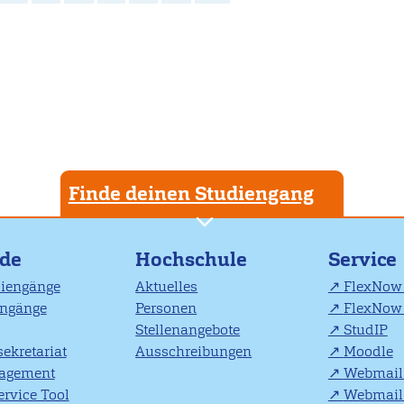
Finde deinen Studiengang
nde
Hochschule
Service
diengänge
Aktuelles
FlexNow 
engänge
Personen
FlexNow 
Stellenangebote
StudIP
ekretariat
Ausschreibungen
Moodle
agement
Webmail 
rvice Tool
Webmail 