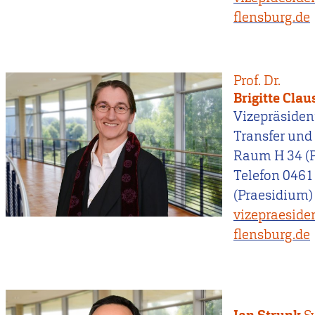
flensburg.de
Prof. Dr.
Brigitte Cla
Vizepräsiden
Transfer und
Raum H 34 (P
Telefon 0461
(Praesidium) 
vizepraeside
flensburg.de