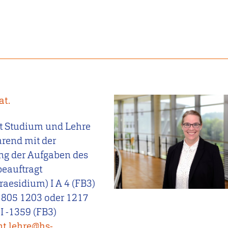
at.
t Studium und Lehre
hrend mit der
 der Aufgaben des
beauftragt
aesidium) I A 4 (FB3)
 805 1203 oder 1217
I -1359 (FB3)
nt.lehre@hs-