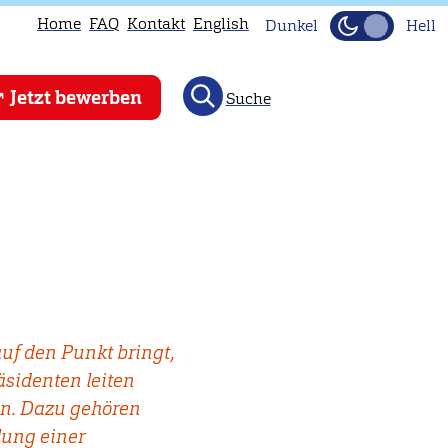
Home
FAQ
Kontakt
English
Dunkel
Hell
Jetzt bewerben
Suche
uf den Punkt bringt,
äsidenten leiten
en. Dazu gehören
lung einer