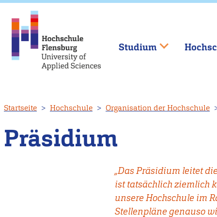
Studium
Hochsc
Direkt
Startseite
Hochschule
Organisation der Hochschule
zum
Inhalt
Präsidium
„Das Präsidium leitet d
ist tatsächlich ziemlich
unsere Hochschule im R
Stellenpläne genauso w