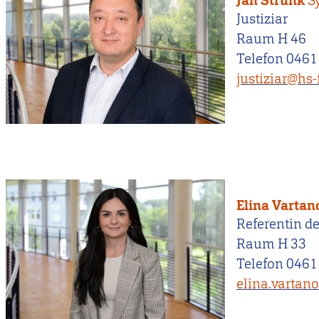
Jan Strunk
S
Justiziar
Raum H 46
Telefon 0461
justiziar@hs-
Elina Varta
Referentin d
Raum H 33
Telefon 0461
elina.vartan