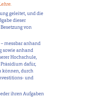
Lehre.
ng geleitet, und die
ßgabe dieser
e Besetzung von
le – messbar anhand
ng sowie anhand
erer Hochschule,
s Präsidium dafür,
n können, durch
vestitions- und
ieder ihren Aufgaben