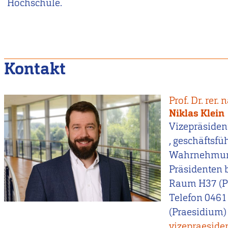
Hochschule.
Kontakt
Prof. Dr. rer. n
Niklas Klein
Vizepräsiden
, geschäftsfü
Wahrnehmung
Präsidenten 
Raum H37 (Pr
Telefon 0461
(Praesidium) 
vizepraeside