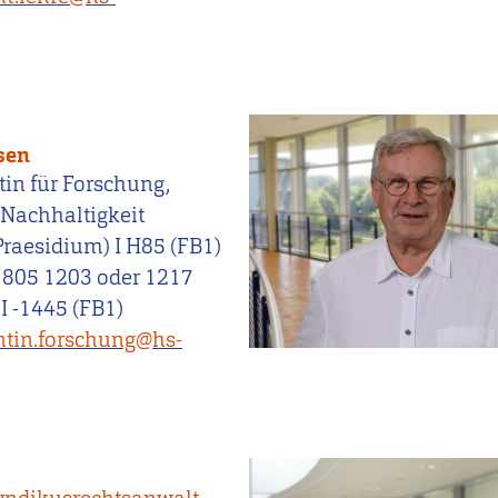
usen
tin für Forschung,
 Nachhaltigkeit
raesidium) I H85 (FB1)
 805 1203 oder 1217
I -1445 (FB1)
ntin.forschung@hs-