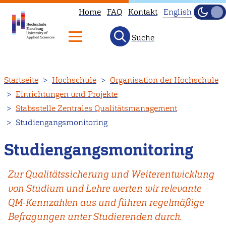
Home
FAQ
Kontakt
English
Dunke
Hell
Suche
This
page
is
Direkt
Startseite
Hochschule
Organisation der Hochschule
not
zum
Einrichtungen und Projekte
available
Inhalt
Stabsstelle Zentrales Qualitätsmanagement
in
Studiengangsmonitoring
English.
Head
Studiengangsmonitoring
to
our
Zur Qualitätssicherung und Weiterentwicklung
English
von Studium und Lehre werten wir relevante
main
QM-Kennzahlen aus und führen regelmäßige
page
Befragungen unter Studierenden durch.
instead.