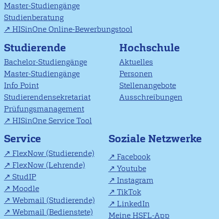
Master-Studiengänge
Studienberatung
HISinOne Online-Bewerbungstool
Studierende
Hochschule
Bachelor-Studiengänge
Aktuelles
Master-Studiengänge
Personen
Info Point
Stellenangebote
Studierendensekretariat
Ausschreibungen
Prüfungsmanagement
HISinOne Service Tool
Soziale Netzwerke
Service
FlexNow (Studierende)
Facebook
FlexNow (Lehrende)
Youtube
StudIP
Instagram
Moodle
TikTok
Webmail (Studierende)
LinkedIn
Webmail (Bedienstete)
Meine HSFL-App