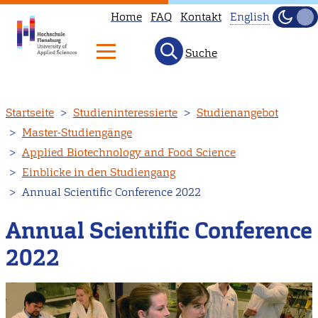
Home
FAQ
Kontakt
English
Dunke
Hell
Suche
This
page
is
Direkt
Startseite
Studieninteressierte
Studienangebot
not
zum
Master-Studiengänge
available
Inhalt
Applied Biotechnology and Food Science
in
Einblicke in den Studiengang
English.
Annual Scientific Conference 2022
Head
to
Annual Scientific Conference
our
2022
English
main
page
instead.