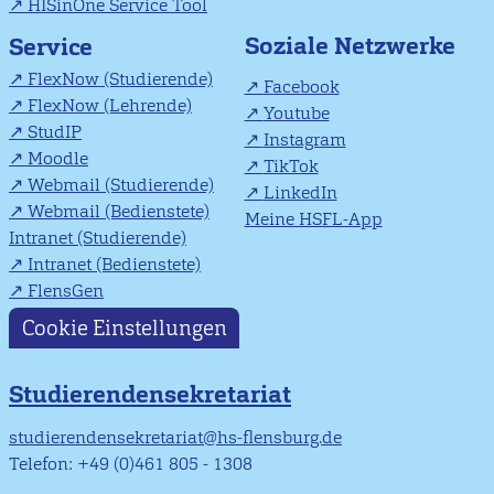
HISinOne Service Tool
Soziale Netzwerke
Service
FlexNow (Studierende)
Facebook
FlexNow (Lehrende)
Youtube
StudIP
Instagram
Moodle
TikTok
Webmail (Studierende)
LinkedIn
Webmail (Bedienstete)
Meine HSFL-App
Intranet (Studierende)
Intranet (Bedienstete)
FlensGen
Cookie Einstellungen
Studierendensekretariat
studierendensekretariat@hs-flensburg.de
Telefon: +49 (0)461 805 - 1308