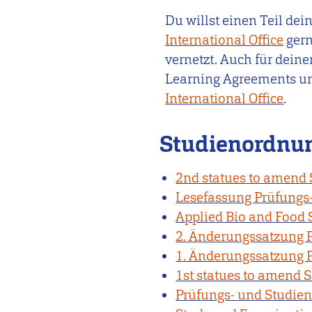
Du willst einen Teil de
International Office
gern
vernetzt. Auch für dein
Learning Agreements un
International Office
.
Studienordnu
2nd statues to amend
Lesefassung Prüfungs
Applied Bio and Food 
2. Änderungssatzung 
1. Änderungssatzung 
1st statues to amend 
Prüfungs- und Studi