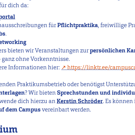
für dich da:
portal
lenausschreibungen für
Pflichtpraktika
, freiwillige 
bs
.
etworking
s bieten wir Veranstaltungen zur
persönlichen Ka
 ganz ohne Vorkenntnisse.
re Informationen hier:
https://linktr.ee/campusc
enden Praktikumsbetrieb oder benötigst Unterstütz
nterlagen
? Wir bieten
Sprechstunden und individu
e wende dich hierzu an
Kerstin Schröder
. Es können
 auf dem Campus
vereinbart werden.
dium