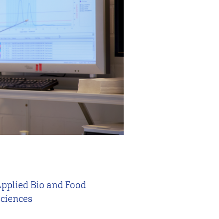
pplied Bio and Food
ciences
2