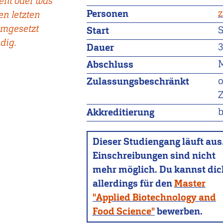
teht oder was
z
Personen
en letzten
umgesetzt
Start
dig.
3
Dauer
M
Abschluss
Zulassungsbeschränkt
b
Akkreditierung
Dieser Studiengang läuft aus
Einschreibungen sind nicht
mehr möglich. Du kannst dic
allerdings für den
Master
"Applied Biotechnology and
Food Science"
bewerben.