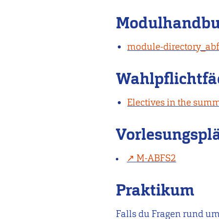
Modulhandb
module-directory_ab
Wahlpflichtfä
Electives in the sum
Vorlesungspl
M-ABFS2
Praktikum
Falls du Fragen rund u