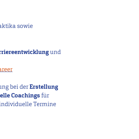
Praktika sowie
rriereentwicklung
und
areer
ung bei der
Erstellung
elle Coachings
für
 individuelle Termine