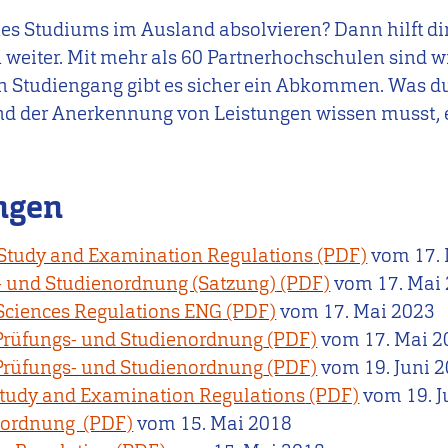
ines Studiums im Ausland absolvieren? Dann hilft d
 weiter. Mit mehr als 60 Partnerhochschulen sind wi
en Studiengang gibt es sicher ein Abkommen. Was d
d der Anerkennung von Leistungen wissen musst, e
ngen
 Study and Examination Regulations
vom
17.
- und Studienordnung (Satzung)
vom
17. Mai
Sciences Regulations ENG
vom
17. Mai 2023
Prüfungs- und Studienordnung
vom
17. Mai 
Prüfungs- und Studienordnung
vom
19. Juni 
Study and Examination Regulations
vom
19. 
enordnung
vom
15. Mai 2018