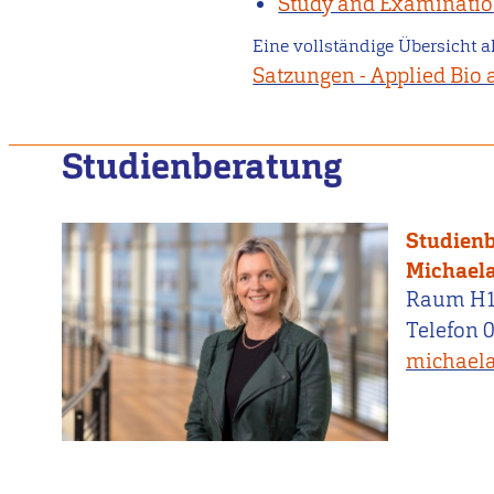
Study and Examinatio
Eine vollständige Übersicht a
Satzungen - Applied Bio 
Studienberatung
Studien
Michaela
Raum H
Telefon 
michaela