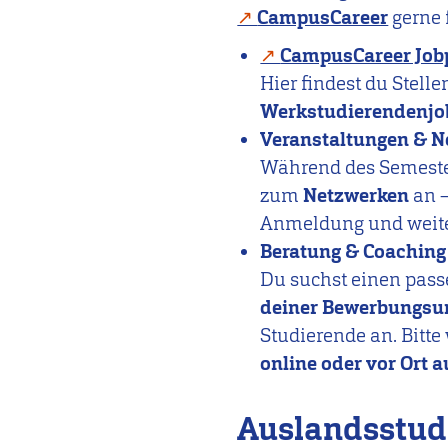
CampusCareer
gerne 
CampusCareer Job
Hier findest du Stel
Werkstudierendenjo
Veranstaltungen & N
Während des Semester
zum
Netzwerken
an –
Anmeldung und weite
Beratung & Coaching
Du suchst einen pass
deiner Bewerbungsu
Studierende an. Bitt
online oder vor Ort
Auslandsstu