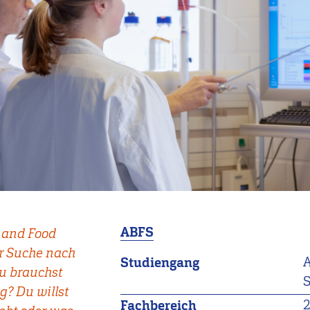
ABFS
o and Food
er Suche nach
A
Studiengang
u brauchst
S
g? Du willst
Fachbereich