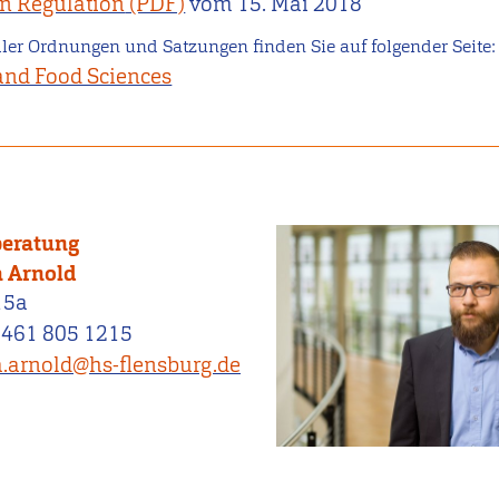
n Regulation
vom
15. Mai 2018
ller Ordnungen und Satzungen finden Sie auf folgender Seite
and Food Sciences
beratung
 Arnold
15a
0461 805 1215
.arnold@hs-flensburg.de