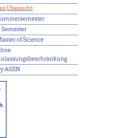
ur Übersicht
Sommersemester
 Semester
aster of Science
ohne
Zulassungsbeschränkung
y ASIIN
.
h