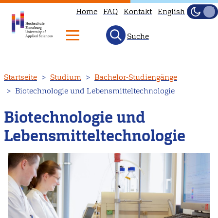
Home
FAQ
Kontakt
English
Dunke
Hell
Suche
Direkt
Startseite
Studium
Bachelor-Studiengänge
zum
Biotechnologie und Lebensmitteltechnologie
Inhalt
Biotechnologie und
Lebensmitteltechnologie