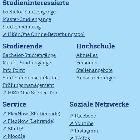
Studieninteressierte
Bachelor-Studiengänge
Master-Studiengänge
Studienberatung
HISinOne Online-Bewerbungstool
Studierende
Hochschule
Bachelor-Studiengänge
Aktuelles
Master-Studiengänge
Personen
Info Point
Stellenangebote
Studierendensekretariat
Ausschreibungen
Prüfungsmanagement
HISinOne Service Tool
Soziale Netzwerke
Service
FlexNow (Studierende)
Facebook
FlexNow (Lehrende)
Youtube
StudIP
Instagram
Moodle
TikTok