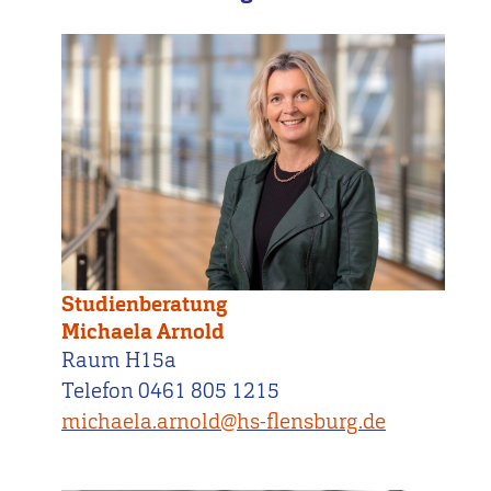
Studienberatung
Michaela Arnold
Raum H15a
Telefon 0461 805 1215
michaela.arnold@hs-flensburg.de