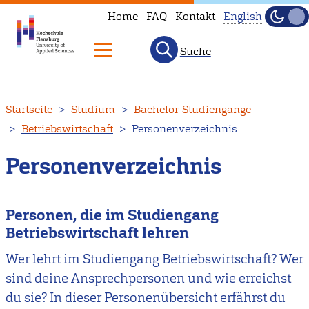
Home
FAQ
Kontakt
English
Dunke
Hell
Suche
This
page
is
Direkt
Startseite
Studium
Bachelor-Studiengänge
not
zum
Betriebswirtschaft
Personenverzeichnis
available
Inhalt
in
Personenverzeichnis
English.
Head
to
Personen, die im Studiengang
our
Betriebswirtschaft lehren
English
Wer lehrt im Studiengang Betriebswirtschaft? Wer
main
sind deine Ansprechpersonen und wie erreichst
page
du sie? In dieser Personenübersicht erfährst du
instead.