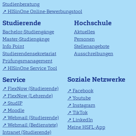
Studienberatung
HISinOne Online-Bewerbungstool
Studierende
Hochschule
Bachelor-Studiengänge
Aktuelles
Master-Studiengänge
Personen
Info Point
Stellenangebote
Studierendensekretariat
Ausschreibungen
Prüfungsmanagement
HISinOne Service Tool
Soziale Netzwerke
Service
FlexNow (Studierende)
Facebook
FlexNow (Lehrende)
Youtube
StudIP
Instagram
Moodle
TikTok
Webmail (Studierende)
LinkedIn
Webmail (Bedienstete)
Meine HSFL-App
Intranet (Studierende)