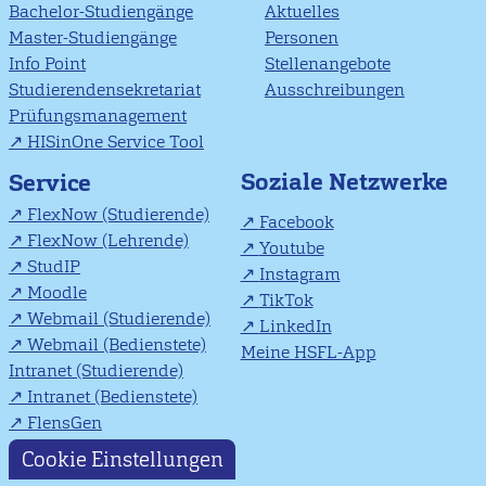
Bachelor-Studiengänge
Aktuelles
Master-Studiengänge
Personen
Info Point
Stellenangebote
Studierendensekretariat
Ausschreibungen
Prüfungsmanagement
HISinOne Service Tool
Soziale Netzwerke
Service
FlexNow (Studierende)
Facebook
FlexNow (Lehrende)
Youtube
StudIP
Instagram
Moodle
TikTok
Webmail (Studierende)
LinkedIn
Webmail (Bedienstete)
Meine HSFL-App
Intranet (Studierende)
Intranet (Bedienstete)
FlensGen
Cookie Einstellungen