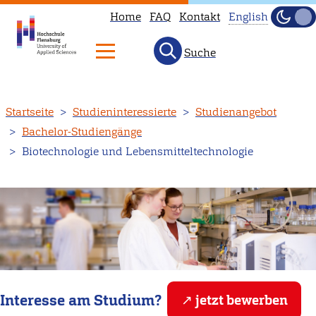
Home
FAQ
Kontakt
English
Scroll
Dunke
Hell
Indicator
Suche
This
page
is
Direkt
Startseite
Studieninteressierte
Studienangebot
not
zum
Bachelor-Studiengänge
available
Inhalt
Biotechnologie und Lebensmitteltechnologie
in
English.
Head
to
our
English
main
page
Interesse am Studium?
jetzt bewerben
instead.