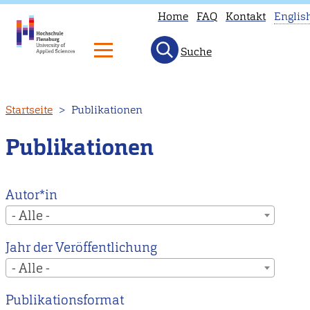
Home
FAQ
Kontakt
Englis
Suche
Th
pa
is
Direkt
Startseite
Publikationen
no
zum
av
Inhalt
Publikationen
in
En
He
Autor*in
to
- Alle -
ou
Jahr der Veröffentlichung
En
- Alle -
ma
pa
Publikationsformat
in