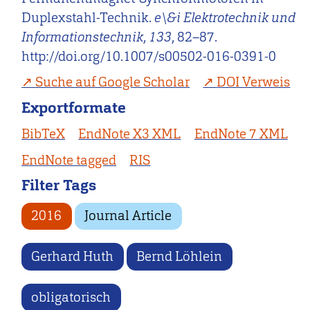
Duplexstahl-Technik.
e\&i Elektrotechnik und
Informationstechnik
,
133
, 82–87.
http://doi.org/10.1007/s00502-016-0391-0
Suche auf Google Scholar
DOI Verweis
Exportformate
BibTeX
EndNote X3 XML
EndNote 7 XML
EndNote tagged
RIS
Filter Tags
2016
Journal Article
Gerhard Huth
Bernd Löhlein
obligatorisch