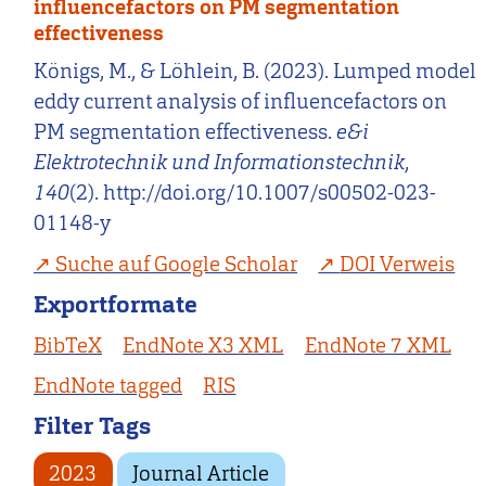
influencefactors on PM segmentation
effectiveness
Königs, M., & Löhlein, B. (2023). Lumped model
eddy current analysis of influencefactors on
PM segmentation effectiveness.
e&i
Elektrotechnik und Informationstechnik
,
140
(2). http://doi.org/10.1007/s00502-023-
01148-y
Suche auf Google Scholar
DOI Verweis
Exportformate
BibTeX
EndNote X3 XML
EndNote 7 XML
EndNote tagged
RIS
Filter Tags
2023
Journal Article