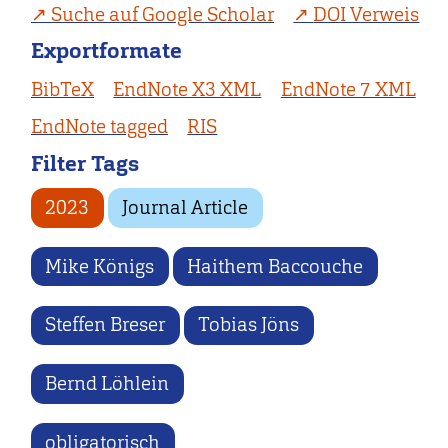
Suche auf Google Scholar
DOI Verweis
Exportformate
BibTeX
EndNote X3 XML
EndNote 7 XML
EndNote tagged
RIS
Filter Tags
2023
Journal Article
Mike Königs
Haithem Baccouche
Steffen Breser
Tobias Jöns
Bernd Löhlein
obligatorisch