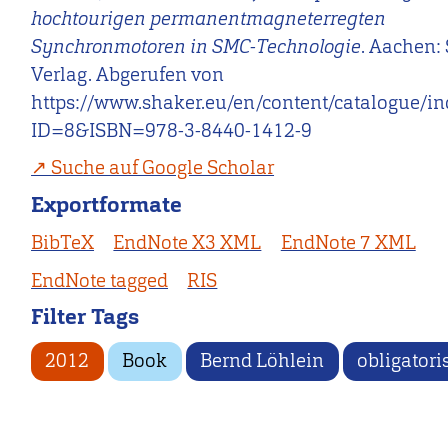
hochtourigen permanentmagneterregten
Synchronmotoren in SMC-Technologie
. Aachen:
Verlag. Abgerufen von
https://www.shaker.eu/en/content/catalogue/in
ID=8&ISBN=978-3-8440-1412-9
Suche auf Google Scholar
Exportformate
BibTeX
EndNote X3 XML
EndNote 7 XML
EndNote tagged
RIS
Filter Tags
2012
Book
Bernd Löhlein
obligatori