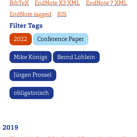
BibTeX
EndNote X3 XML
EndNote 7 XML
EndNote tagged
RIS
Filter Tags
2022
Conference Paper
Mike Königs
Bernd Löhlein
Jürgen Prossel
obligatorisch
2019