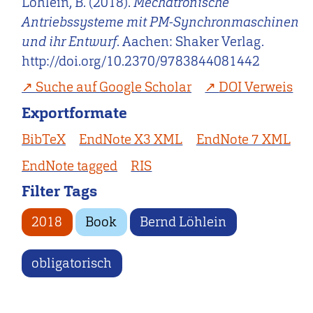
Löhlein, B. (2018).
Mechatronische
Antriebssysteme mit PM-Synchronmaschinen
und ihr Entwurf
. Aachen: Shaker Verlag.
http://doi.org/10.2370/9783844081442
Suche auf Google Scholar
DOI Verweis
Exportformate
BibTeX
EndNote X3 XML
EndNote 7 XML
EndNote tagged
RIS
Filter Tags
2018
Book
Bernd Löhlein
obligatorisch