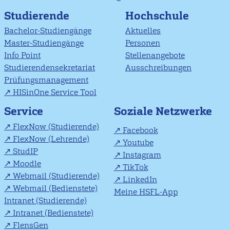
Studierende
Hochschule
Bachelor-Studiengänge
Aktuelles
Master-Studiengänge
Personen
Info Point
Stellenangebote
Studierendensekretariat
Ausschreibungen
Prüfungsmanagement
HISinOne Service Tool
Soziale Netzwerke
Service
FlexNow (Studierende)
Facebook
FlexNow (Lehrende)
Youtube
StudIP
Instagram
Moodle
TikTok
Webmail (Studierende)
LinkedIn
Webmail (Bedienstete)
Meine HSFL-App
Intranet (Studierende)
Intranet (Bedienstete)
FlensGen