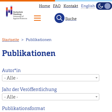
Home
FAQ
Kontakt
English
Dunke
Hell
Suche
This
page
is
Direkt
Startseite
Publikationen
not
zum
available
Inhalt
Publikationen
in
English.
Head
Autor*in
to
- Alle -
our
Jahr der Veröffentlichung
English
- Alle -
main
page
Publikationsformat
instead.