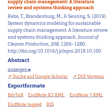
supply chain management: A literature
review and systems thinking approach
Rebs, T., Brandenburg, M., & Seuring, S. (2019).
System dynamics modeling for sustainable
supply chain management: A literature review
and systems thinking approach.
Journal of
Cleaner Production
,
208
, 1265–1280.
http://doi.org/10.1016/j.jclepro.2018.10.100
Abstract
anzeigen ▸
Suche auf Google Scholar
DOI Verweis
Exportformate
BibTeX
EndNote X3 XML
EndNote 7 XML
EndNote tagged
RIS