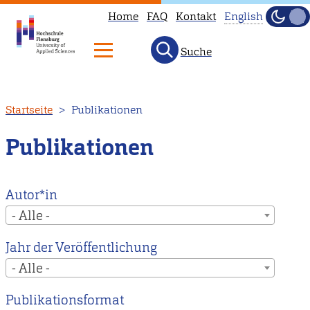
Home
FAQ
Kontakt
English
Dunke
Hell
Suche
This
page
is
Direkt
Startseite
Publikationen
not
zum
available
Inhalt
Publikationen
in
English.
Head
Autor*in
to
- Alle -
our
Jahr der Veröffentlichung
English
- Alle -
main
page
Publikationsformat
instead.