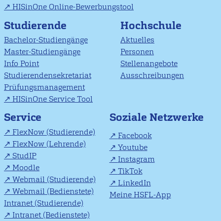
HISinOne Online-Bewerbungstool
Studierende
Hochschule
Bachelor-Studiengänge
Aktuelles
Master-Studiengänge
Personen
Info Point
Stellenangebote
Studierendensekretariat
Ausschreibungen
Prüfungsmanagement
HISinOne Service Tool
Soziale Netzwerke
Service
FlexNow (Studierende)
Facebook
FlexNow (Lehrende)
Youtube
StudIP
Instagram
Moodle
TikTok
Webmail (Studierende)
LinkedIn
Webmail (Bedienstete)
Meine HSFL-App
Intranet (Studierende)
Intranet (Bedienstete)