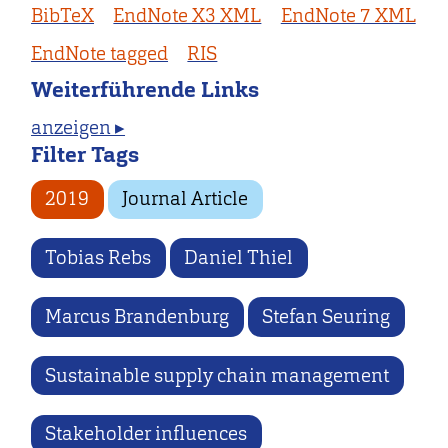
BibTeX
EndNote X3 XML
EndNote 7 XML
EndNote tagged
RIS
Weiterführende Links
anzeigen ▸
Filter Tags
2019
Journal Article
Tobias Rebs
Daniel Thiel
Marcus Brandenburg
Stefan Seuring
Sustainable supply chain management
Stakeholder influences