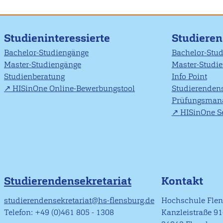
Studieninteressierte
Studiere
Bachelor-Studiengänge
Bachelor-Stu
Master-Studiengänge
Master-Studi
Studienberatung
Info Point
HISinOne Online-Bewerbungstool
Studierendens
Prüfungsman
HISinOne Se
Studierendensekretariat
Kontakt
studierendensekretariat@hs-flensburg.de
Hochschule Fle
Telefon: +49 (0)461 805 - 1308
Kanzleistraße 9