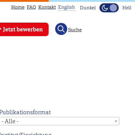
Home
FAQ
Kontakt
English
Dunkel
Hell
This
Jetzt bewerben
Suche
page
is
not
available
in
English.
Head
to
our
English
Publikationsformat
main
- Alle -
page
instead.