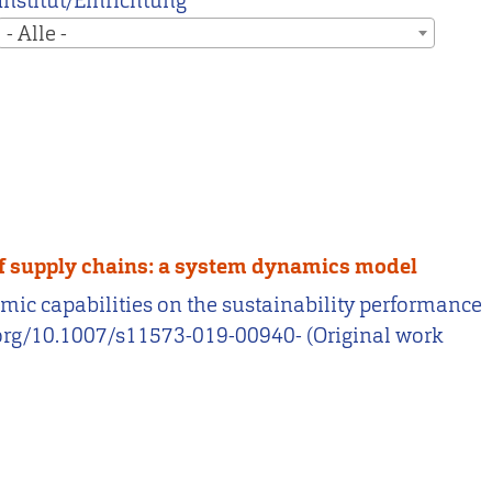
Institut/Einrichtung
- Alle -
of supply chains: a system dynamics model
namic capabilities on the sustainability performance
i.org/10.1007/s11573-019-00940- (Original work