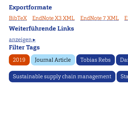
Exportformate
BibTeX
EndNote X3 XML
EndNote 7 XML
E
Weiterführende Links
anzeigen ▸
Filter Tags
2019
Journal Article
Tobias Rebs
Dan
Sustainable supply chain management
St