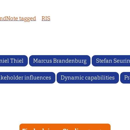
ndNote tagged
RIS
iel Thiel
Marcus Brandenburg
Stefan Seuri
akeholder influences
Dynamic capabilities
Pr