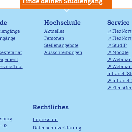
Finde deinen Studiengang
nde
Hochschule
Service
diengänge
Aktuelles
FlexNow 
engänge
Personen
FlexNow 
Stellenangebote
StudIP
ekretariat
Ausschreibungen
Moodle
agement
Webmail 
rvice Tool
Webmail 
Intranet (S
Intranet 
FlensGe
Rechtliches
nsburg
Impressum
1–93
Datenschutzerklärung