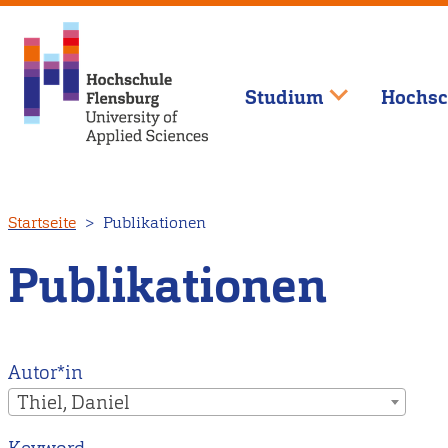
Studium
Hochsc
Direkt
Startseite
Publikationen
zum
Inhalt
Publikationen
Autor*in
Thiel, Daniel