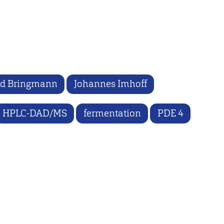
rd Bringmann
Johannes Imhoff
HPLC-DAD/MS
fermentation
PDE 4