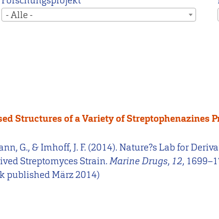
Forschungsprojekt
- Alle -
ised Structures of a Variety of Streptophenazines
gmann, G., & Imhoff, J. F. (2014). Nature?s Lab for Der
ived Streptomyces Strain.
Marine Drugs
,
12
, 1699–1
rk published März 2014)