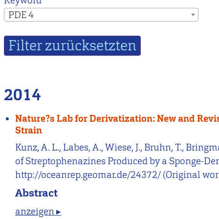
Keyword
PDE 4
2014
Nature?s Lab for Derivatization: New and Rev
Strain
Kunz, A. L., Labes, A., Wiese, J., Bruhn, T., Brin
of Streptophenazines Produced by a Sponge-Der
http://oceanrep.geomar.de/24372/ (Original wo
Abstract
anzeigen ▸