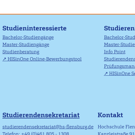
Studieninteressierte
Studiere
Bachelor-Studiengänge
Bachelor-Stu
Master-Studiengänge
Master-Studi
Studienberatung
Info Point
HISinOne Online-Bewerbungstool
Studierendens
Prüfungsman
HISinOne Se
Studierendensekretariat
Kontakt
studierendensekretariat@hs-flensburg.de
Hochschule Fle
Telefon: +49 (0)461 805 - 1308
Kanzleistraße 9