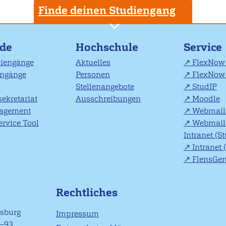
Finde deinen Studiengang
nde
Hochschule
Service
diengänge
Aktuelles
FlexNow 
engänge
Personen
FlexNow 
Stellenangebote
StudIP
ekretariat
Ausschreibungen
Moodle
agement
Webmail 
rvice Tool
Webmail 
Intranet (S
Intranet 
FlensGe
Rechtliches
nsburg
Impressum
1–93