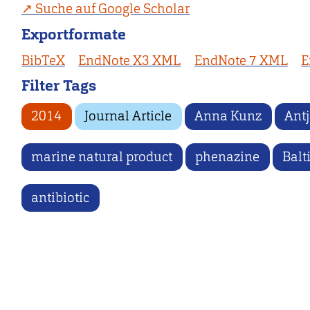
Suche auf Google Scholar
Exportformate
BibTeX
EndNote X3 XML
EndNote 7 XML
E
Filter Tags
2014
Journal Article
Anna Kunz
Ant
marine natural product
phenazine
Balt
antibiotic