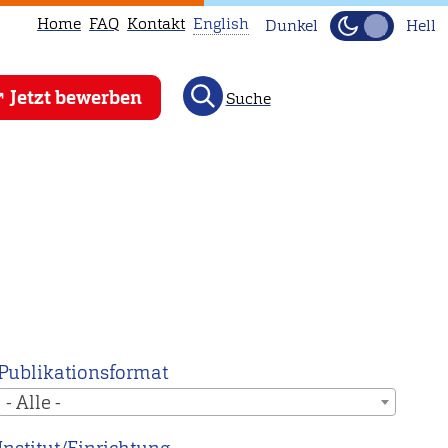
Home
FAQ
Kontakt
English
Dunkel
Hell
This
Jetzt bewerben
Suche
page
is
not
available
in
English.
Head
to
our
English
Publikationsformat
main
- Alle -
page
instead.