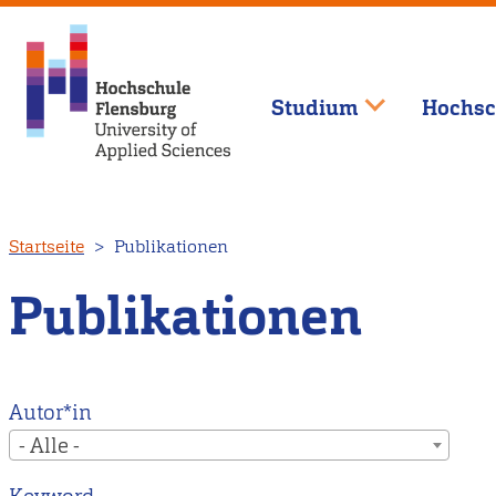
Studium
Hochsc
Direkt
Startseite
Publikationen
zum
Inhalt
Publikationen
Autor*in
- Alle -