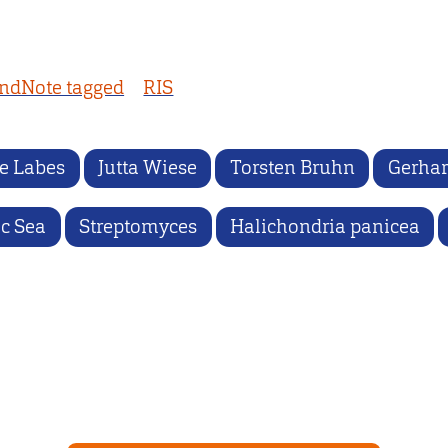
ndNote tagged
RIS
je Labes
Jutta Wiese
Torsten Bruhn
Gerha
ic Sea
Streptomyces
Halichondria panicea