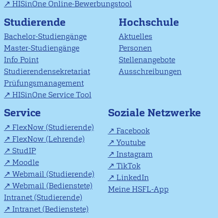
HISinOne Online-Bewerbungstool
Studierende
Hochschule
Bachelor-Studiengänge
Aktuelles
Master-Studiengänge
Personen
Info Point
Stellenangebote
Studierendensekretariat
Ausschreibungen
Prüfungsmanagement
HISinOne Service Tool
Soziale Netzwerke
Service
FlexNow (Studierende)
Facebook
FlexNow (Lehrende)
Youtube
StudIP
Instagram
Moodle
TikTok
Webmail (Studierende)
LinkedIn
Webmail (Bedienstete)
Meine HSFL-App
Intranet (Studierende)
Intranet (Bedienstete)