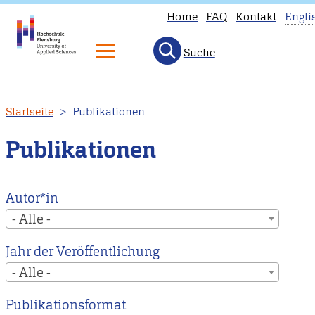
Home
FAQ
Kontakt
Engli
Suche
T
p
is
Direkt
Startseite
Publikationen
n
zum
a
Inhalt
Publikationen
i
E
H
Autor*in
to
- Alle -
o
Jahr der Veröffentlichung
E
- Alle -
m
p
Publikationsformat
i