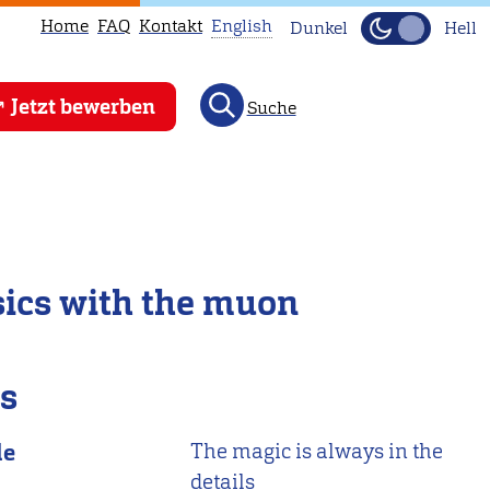
Home
FAQ
Kontakt
English
Dunkel
Hell
This
Jetzt bewerben
Suche
page
is
not
available
in
English.
ysics with the muon
Head
to
our
ls
English
main
le
The magic is always in the
page
details
instead.