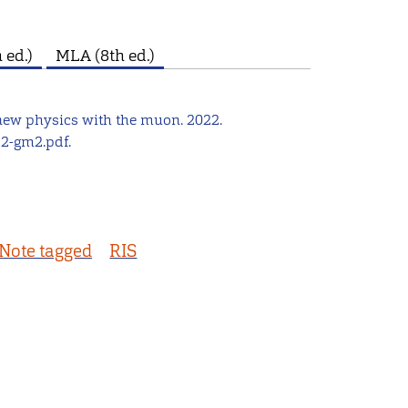
 ed.)
MLA (8th ed.)
r new physics with the muon. 2022.
22-gm2.pdf.
Note tagged
RIS