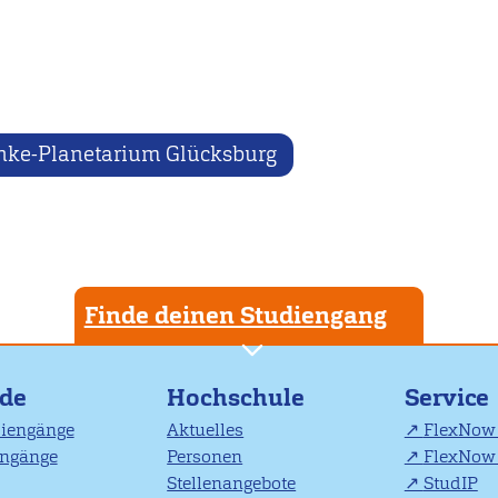
ke-Planetarium Glücksburg
Finde deinen Studiengang
nde
Hochschule
Service
diengänge
Aktuelles
FlexNow 
engänge
Personen
FlexNow 
Stellenangebote
StudIP