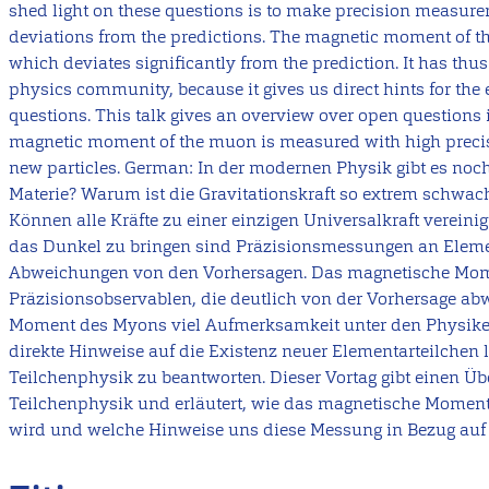
shed light on these questions is to make precision measure
deviations from the predictions. The magnetic moment of th
which deviates significantly from the prediction. It has thus 
physics community, because it gives us direct hints for the 
questions. This talk gives an overview over open questions 
magnetic moment of the muon is measured with high precisio
new particles. German: In der modernen Physik gibt es noch
Materie? Warum ist die Gravitationskraft so extrem schwac
Können alle Kräfte zu einer einzigen Universalkraft vereini
das Dunkel zu bringen sind Präzisionsmessungen an Eleme
Abweichungen von den Vorhersagen. Das magnetische Mome
Präzisionsobservablen, die deutlich von der Vorhersage ab
Moment des Myons viel Aufmerksamkeit unter den Physiker
direkte Hinweise auf die Existenz neuer Elementarteilchen l
Teilchenphysik zu beantworten. Dieser Vortag gibt einen Übe
Teilchenphysik und erläutert, wie das magnetische Momen
wird und welche Hinweise uns diese Messung in Bezug auf d