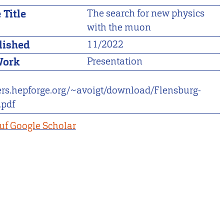
 Title
The search for new physics
with the muon
lished
11/2022
Work
Presentation
sers.hepforge.org/~avoigt/download/Flensburg-
pdf
uf Google Scholar