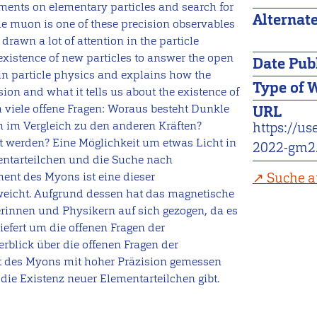
ments on elementary particles and search for
Alternate
e muon is one of these precision observables
drawn a lot of attention in the particle
existence of new particles to answer the open
Date Pub
in particle physics and explains how the
Type of 
n and what it tells us about the existence of
 viele offene Fragen: Woraus besteht Dunkle
URL
h im Vergleich zu den anderen Kräften?
https://u
gt werden? Eine Möglichkeit um etwas Licht in
2022-gm2.
ntarteilchen und die Suche nach
Suche a
nt des Myons ist eine dieser
weicht. Aufgrund dessen hat das magnetische
innen und Physikern auf sich gezogen, da es
iefert um die offenen Fragen der
rblick über die offenen Fragen der
t des Myons mit hoher Präzision gemessen
ie Existenz neuer Elementarteilchen gibt.