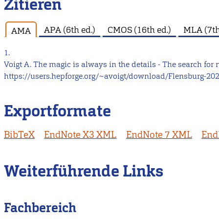
Zitieren
APA (6th ed.)
CMOS (16th ed.)
MLA (7th
AMA
1.
Voigt A. The magic is always in the details - The search fo
https://users.hepforge.org/~avoigt/download/Flensburg-20
Exportformate
BibTeX
EndNote X3 XML
EndNote 7 XML
End
Weiterführende Links
Fachbereich