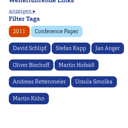
Weiterführende Links
anzeigen ▸
Filter Tags
2011
Conference Paper
David Schlipf
Stefan Kapp
Jan Anger
Oliver Bischoff
Martin Hofsäß
Andreas Rettenmeier
Ursula Smolka
Martin Kühn