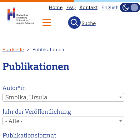
Home
FAQ
Kontakt
English
Dunke
Hell
Suche
This
page
is
Direkt
Startseite
Publikationen
not
zum
available
Inhalt
Publikationen
in
English.
Head
Autor*in
to
Smolka, Ursula
our
Jahr der Veröffentlichung
English
- Alle -
main
page
Publikationsformat
instead.