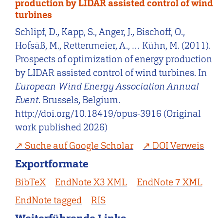
production by LIDAR assisted control of wind
turbines
Schlipf, D., Kapp, S., Anger, J., Bischoff, O.,
Hofsäß, M., Rettenmeier, A., … Kühn, M. (2011).
Prospects of optimization of energy production
by LIDAR assisted control of wind turbines. In
European Wind Energy Association Annual
Event
. Brussels, Belgium.
http://doi.org/10.18419/opus-3916 (Original
work published 2026)
Suche auf Google Scholar
DOI Verweis
Exportformate
BibTeX
EndNote X3 XML
EndNote 7 XML
EndNote tagged
RIS