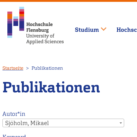
Studium
Hochsc
Direkt
Startseite
Publikationen
zum
Inhalt
Publikationen
Autor*in
Sjöholm, Mikael