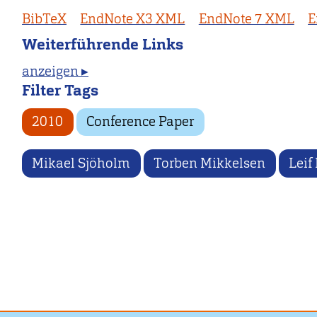
BibTeX
EndNote X3 XML
EndNote 7 XML
E
Weiterführende Links
anzeigen ▸
Filter Tags
2010
Conference Paper
Mikael Sjöholm
Torben Mikkelsen
Leif