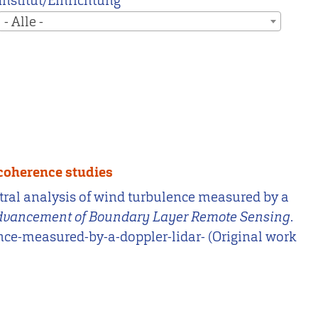
Institut/Einrichtung
- Alle -
 coherence studies
Spectral analysis of wind turbulence measured by a
Advancement of Boundary Layer Remote Sensing
.
ence-measured-by-a-doppler-lidar- (Original work