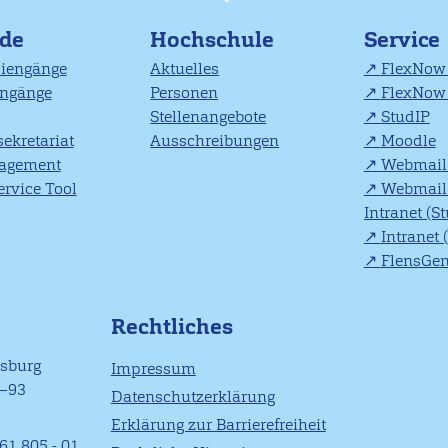
nde
Hochschule
Service
diengänge
Aktuelles
FlexNow 
engänge
Personen
FlexNow 
Stellenangebote
StudIP
ekretariat
Ausschreibungen
Moodle
agement
Webmail 
rvice Tool
Webmail 
Intranet (S
Intranet 
FlensGe
Rechtliches
nsburg
Impressum
1–93
Datenschutzerklärung
Erklärung zur Barrierefreiheit
61 805 - 01