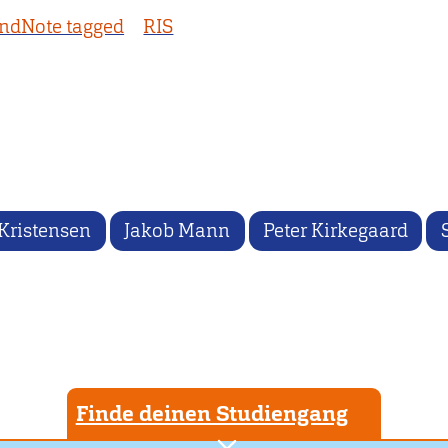
ndNote tagged
RIS
 Kristensen
Jakob Mann
Peter Kirkegaard
Finde deinen Studiengang