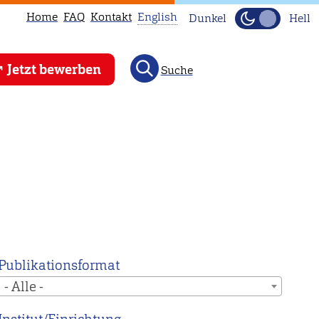
Home
FAQ
Kontakt
English
Dunkel
Hell
This
Jetzt bewerben
Suche
page
is
not
available
in
English.
Head
to
our
English
Publikationsformat
main
- Alle -
page
instead.