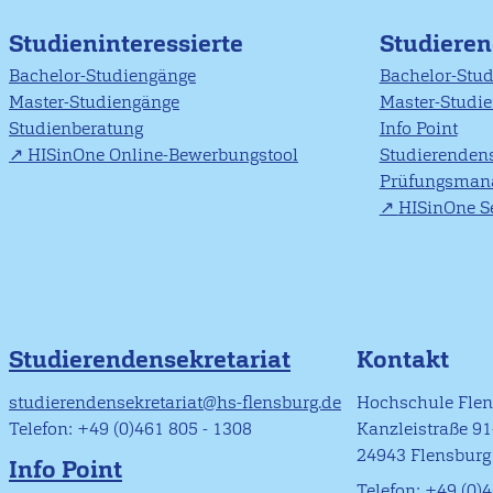
Studieninteressierte
Studiere
Bachelor-Studiengänge
Bachelor-Stu
Master-Studiengänge
Master-Studi
Studienberatung
Info Point
HISinOne Online-Bewerbungstool
Studierendens
Prüfungsman
HISinOne Se
Studierendensekretariat
Kontakt
studierendensekretariat@hs-flensburg.de
Hochschule Fle
Telefon: +49 (0)461 805 - 1308
Kanzleistraße 9
24943 Flensburg
Info Point
Telefon: +49 (0)4