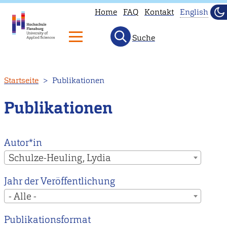
Home
FAQ
Kontakt
English
Du
He
Suche
This
page
is
Direkt
Startseite
Publikationen
not
zum
availab
Inhalt
Publikationen
in
English
Head
Autor*in
to
Schulze-Heuling, Lydia
our
Jahr der Veröffentlichung
Englis
- Alle -
main
page
Publikationsformat
instead