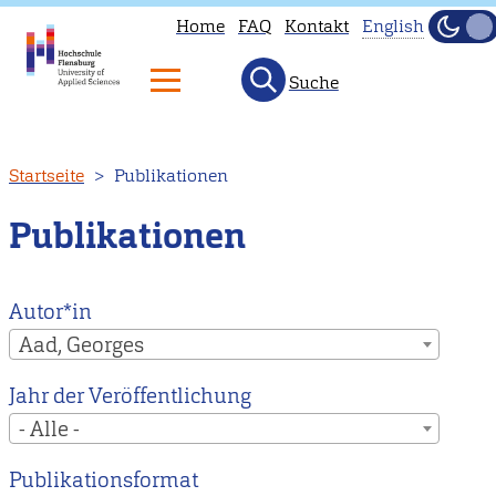
Home
FAQ
Kontakt
English
Dunke
Hell
Suche
This
page
is
Direkt
Startseite
Publikationen
not
zum
available
Inhalt
Publikationen
in
English.
Head
Autor*in
to
Aad, Georges
our
Jahr der Veröffentlichung
English
- Alle -
main
page
Publikationsformat
instead.