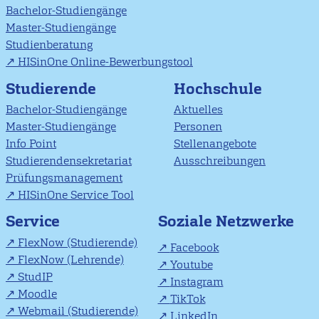
Bachelor-Studiengänge
Master-Studiengänge
Studienberatung
HISinOne Online-Bewerbungstool
Studierende
Hochschule
Bachelor-Studiengänge
Aktuelles
Master-Studiengänge
Personen
Info Point
Stellenangebote
Studierendensekretariat
Ausschreibungen
Prüfungsmanagement
HISinOne Service Tool
Soziale Netzwerke
Service
FlexNow (Studierende)
Facebook
FlexNow (Lehrende)
Youtube
StudIP
Instagram
Moodle
TikTok
Webmail (Studierende)
LinkedIn