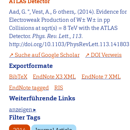
ATLAS Detector
Aad, G. ", Vest, A., & others,. (2014). Evidence for
Electroweak Production of W± W± in pp
Collisions at sqrt(s) = 8 TeV with the ATLAS
Detector.
Phys. Rev. Lett.
,
113
.
http://doi.org/10.1103/PhysRevLett.113.141803
Suche auf Google Scholar
DOI Verweis
Exportformate
BibTeX
EndNote X3 XML
EndNote 7 XML
EndNote tagged
RIS
Weiterführende Links
anzeigen ▸
Filter Tags