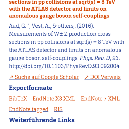
sections in pp collisions at sqrt(s) = 8 TeV
with the ATLAS detector and limits on
anomalous gauge boson self-couplings
Aad, G. ", Vest, A., & others,. (2016).
Measurements of W± Z production cross
sections in pp collisions at sqrt(s) = 8 TeV with
the ATLAS detector and limits on anomalous
gauge boson self-couplings.
Phys. Rev. D
,
93
.
http://doi.org/10.1103/PhysRevD.93.092004
Suche auf Google Scholar
DOI Verweis
Exportformate
BibTeX
EndNote X3 XML
EndNote 7 XML
EndNote tagged
RIS
Weiterführende Links