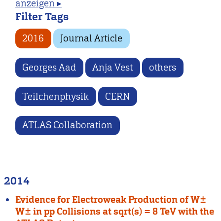
anzeigen ▸
Filter Tags
2016
Journal Article
Georges Aad
Anja Vest
others
Teilchenphysik
CERN
ATLAS Collaboration
2014
Evidence for Electroweak Production of W±
W± in pp Collisions at sqrt(s) = 8 TeV with the