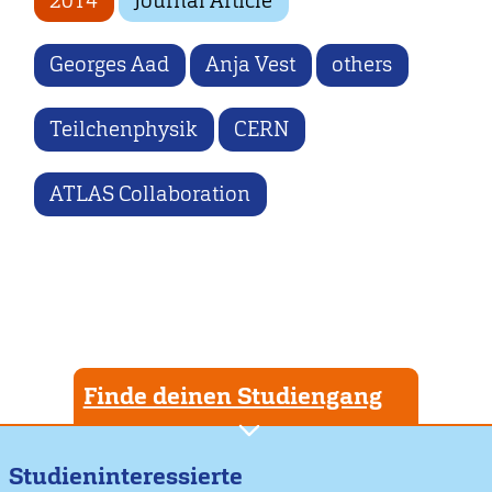
2014
Journal Article
Georges Aad
Anja Vest
others
Teilchenphysik
CERN
ATLAS Collaboration
Finde deinen Studiengang
Studieninteressierte