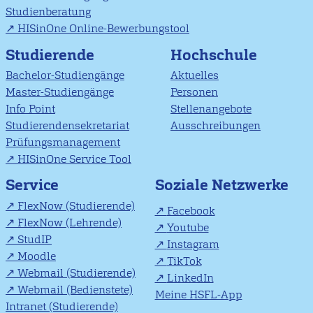
Studienberatung
HISinOne Online-Bewerbungstool
Studierende
Hochschule
Bachelor-Studiengänge
Aktuelles
Master-Studiengänge
Personen
Info Point
Stellenangebote
Studierendensekretariat
Ausschreibungen
Prüfungsmanagement
HISinOne Service Tool
Soziale Netzwerke
Service
FlexNow (Studierende)
Facebook
FlexNow (Lehrende)
Youtube
StudIP
Instagram
Moodle
TikTok
Webmail (Studierende)
LinkedIn
Webmail (Bedienstete)
Meine HSFL-App
Intranet (Studierende)