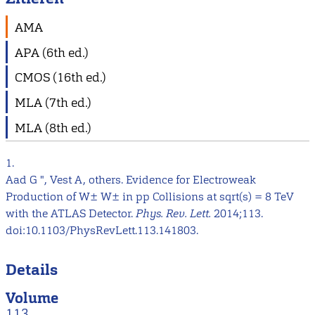
AMA
APA (6th ed.)
CMOS (16th ed.)
MLA (7th ed.)
MLA (8th ed.)
1.
Aad G ", Vest A, others. Evidence for Electroweak
Production of W± W± in pp Collisions at sqrt(s) = 8 TeV
with the ATLAS Detector.
Phys. Rev. Lett.
2014;113.
doi:10.1103/PhysRevLett.113.141803.
Details
Volume
113