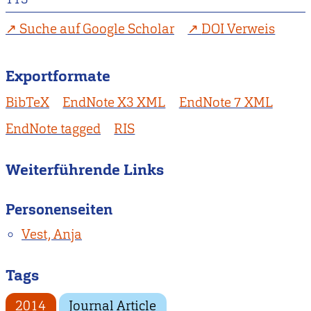
Suche auf Google Scholar
DOI Verweis
Exportformate
BibTeX
EndNote X3 XML
EndNote 7 XML
EndNote tagged
RIS
Weiterführende Links
Personenseiten
Vest, Anja
Tags
2014
Journal Article