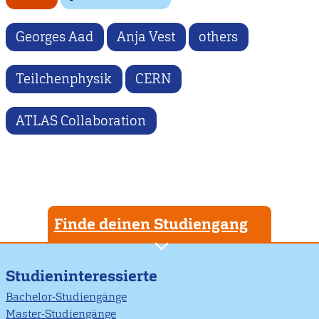
Georges Aad
Anja Vest
others
Teilchenphysik
CERN
ATLAS Collaboration
Finde deinen Studiengang
Studieninteressierte
Bachelor-Studiengänge
Master-Studiengänge