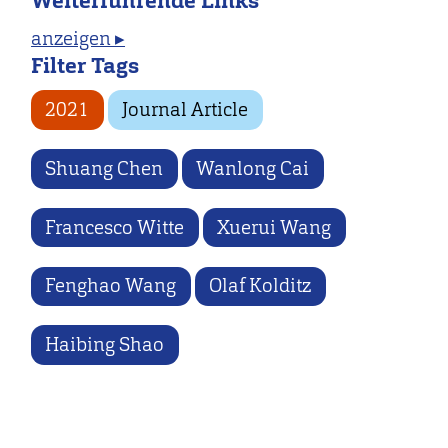
Weiterführende Links
anzeigen ▸
Filter Tags
2021
Journal Article
Shuang Chen
Wanlong Cai
Francesco Witte
Xuerui Wang
Fenghao Wang
Olaf Kolditz
Haibing Shao