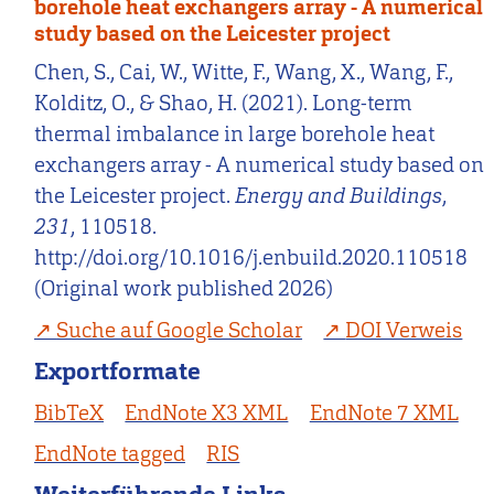
borehole heat exchangers array - A numerical
study based on the Leicester project
Chen, S., Cai, W., Witte, F., Wang, X., Wang, F.,
Kolditz, O., & Shao, H. (2021). Long-term
thermal imbalance in large borehole heat
exchangers array - A numerical study based on
the Leicester project.
Energy and Buildings
,
231
, 110518.
http://doi.org/10.1016/j.enbuild.2020.110518
(Original work published 2026)
Suche auf Google Scholar
DOI Verweis
Exportformate
BibTeX
EndNote X3 XML
EndNote 7 XML
EndNote tagged
RIS