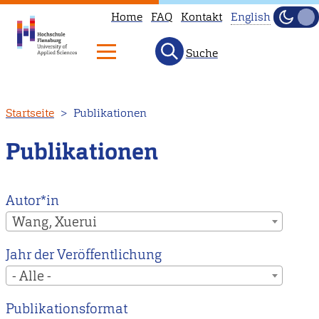
Home
FAQ
Kontakt
English
Dunke
Hell
Suche
This
page
is
Direkt
Startseite
Publikationen
not
zum
available
Inhalt
Publikationen
in
English.
Head
Autor*in
to
Wang, Xuerui
our
Jahr der Veröffentlichung
English
- Alle -
main
page
Publikationsformat
instead.