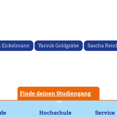
 Eickelmann
Yannik Goldgräbe
Sascha Rein
Finde deinen Studiengang
nde
Hochschule
Service