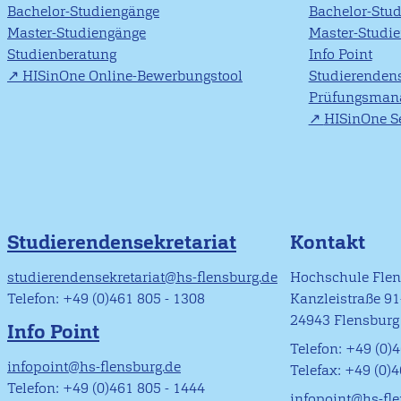
Bachelor-Studiengänge
Bachelor-Stu
Master-Studiengänge
Master-Studi
Studienberatung
Info Point
HISinOne Online-Bewerbungstool
Studierendens
Prüfungsman
HISinOne Se
Studierendensekretariat
Kontakt
studierendensekretariat@hs-flensburg.de
Hochschule Fle
Telefon: +49 (0)461 805 - 1308
Kanzleistraße 9
24943 Flensburg
Info Point
Telefon: +49 (0)4
infopoint@hs-flensburg.de
Telefax: +49 (0)
Telefon: +49 (0)461 805 - 1444
infopoint@hs-fl