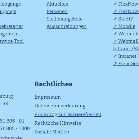
diengänge
Aktuelles
FlexNow 
engänge
Personen
FlexNow 
Stellenangebote
StudIP
ekretariat
Ausschreibungen
Moodle
agement
Webmail 
rvice Tool
Webmail 
Intranet (S
Intranet 
FlensGe
Rechtliches
nsburg
Impressum
1–93
Datenschutzerklärung
Erklärung zur Barrierefreiheit
61 805 - 01
Rechtliche Hinweise
461 805 - 1300
Soziale Medien
ensburg.de