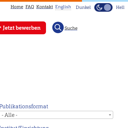
Home
FAQ
Kontakt
English
Dunkel
Hell
This
Jetzt bewerben
Suche
page
is
not
available
in
English.
Head
to
our
English
Publikationsformat
main
- Alle -
page
instead.