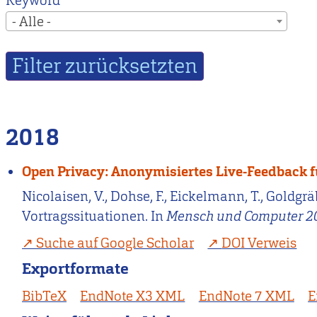
Keyword
- Alle -
2018
Open Privacy: Anonymisiertes Live-Feedback f
Nicolaisen, V., Dohse, F., Eickelmann, T., Goldgrä
Vortragssituationen. In
Mensch und Computer 2
Suche auf Google Scholar
DOI Verweis
Exportformate
BibTeX
EndNote X3 XML
EndNote 7 XML
E