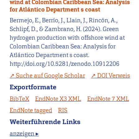
wind at Colombian Caribbean Sea: Analysis
for Atlántico Department s coast
Bermejo, E., Berrío, J., Llain, J., Rincón, A.,
Schlipf, D., & Zambrano, H. (2024). Green
hydrogen production with offshore wind at
Colombian Caribbean Sea: Analysis for
Atlántico Department s coast.
http://doi.org/10.5281/zenodo.10912206
Suche auf Google Scholar
DOI Verweis
Exportformate
BibTeX
EndNote X3 XML
EndNote 7 XML
EndNote tagged
RIS
Weiterführende Links
anzeigen ▸