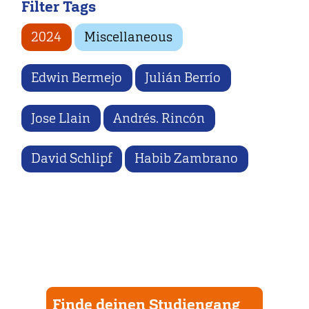
Filter Tags
2024
Miscellaneous
Edwin Bermejo
Julián Berrío
Jose Llain
Andrés. Rincón
David Schlipf
Habib Zambrano
Finde deinen Studiengang