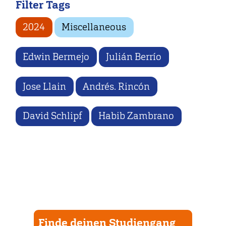
Filter Tags
2024
Miscellaneous
Edwin Bermejo
Julián Berrío
Jose Llain
Andrés. Rincón
David Schlipf
Habib Zambrano
Finde deinen Studiengang