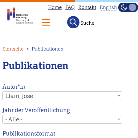
Home
FAQ
Kontakt
English
Dunke
Hell
Suche
This
page
is
Direkt
Startseite
Publikationen
not
zum
available
Inhalt
Publikationen
in
English.
Head
Autor*in
to
Llain, Jose
our
Jahr der Veröffentlichung
English
- Alle -
main
page
Publikationsformat
instead.