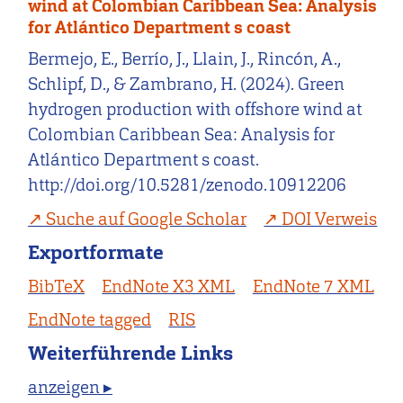
wind at Colombian Caribbean Sea: Analysis
for Atlántico Department s coast
Bermejo, E., Berrío, J., Llain, J., Rincón, A.,
Schlipf, D., & Zambrano, H. (2024). Green
hydrogen production with offshore wind at
Colombian Caribbean Sea: Analysis for
Atlántico Department s coast.
http://doi.org/10.5281/zenodo.10912206
Suche auf Google Scholar
DOI Verweis
Exportformate
BibTeX
EndNote X3 XML
EndNote 7 XML
EndNote tagged
RIS
Weiterführende Links
anzeigen ▸